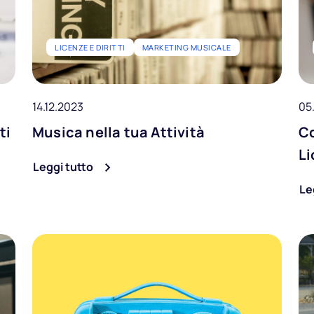
LICENZE E DIRITTI
MARKETING MUSICALE
14.12.2023
05
ti
Musica nella tua Attività
Co
L
Leggi tutto
Le