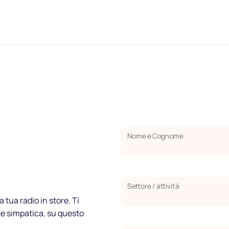
Blog
FAQ
Podcast
Nome e Cognome
Settore / attività
a tua radio in store. Ti
te simpatica, su questo