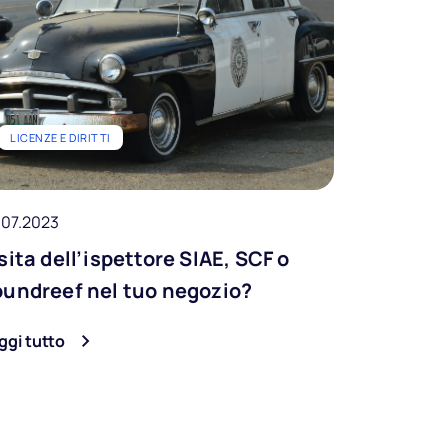
LICENZE E DIRITTI
.07.2023
sita dell’ispettore SIAE, SCF o
undreef nel tuo negozio?
ggi tutto
Fai suonare
il tuo