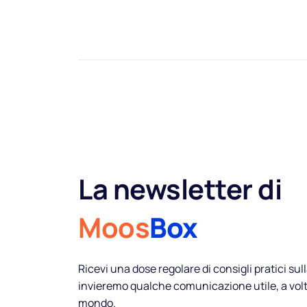
Spot
Settori
Pricing
La newsletter di
Moos
Box
Ricevi una dose regolare di consigli pratici sull
invieremo qualche comunicazione utile, a vol
mondo.