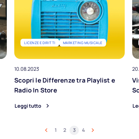
LICENZE E DIRITTI
MARKETING MUSICALE
10.08.2023
20
Scopri le Differenze tra Playlist e
Vi
Chi siamo
Radio In Store
So
Partner
Leggi tutto
Le
Come funziona
1
2
3
4
Licenza