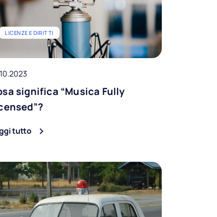
LICENZE E DIRITTI
.10.2023
sa significa “Musica Fully
icensed”?
ggi tutto