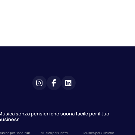
Musica senza pensieri che suona facile per il tuo
business
usica per Bar e Pub
Musica per Centri
Musica per Cliniche