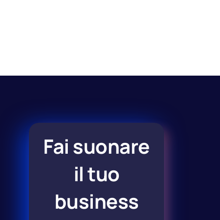
Fai suonare
il tuo
business