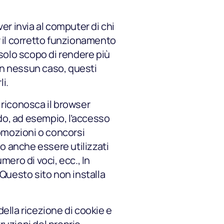
business
ver invia al computer di chi
r il corretto funzionamento
Musica legale comprensiva di
l solo scopo di rendere più
tutti i diritti e Spot custom per
 In nessun caso, questi
vendere di più.
i.
Inizia prova
eb riconosca il browser
gratuita
ndo, ad esempio, l’accesso
romozioni o concorsi
no anche essere utilizzati
mero di voci, ecc., In
Questo sito non installa
della ricezione di cookie e