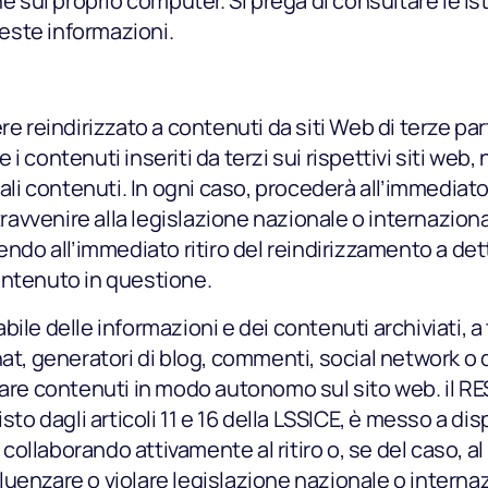
ne sul proprio computer. Si prega di consultare le is
ste informazioni.
re reindirizzato a contenuti da siti Web di terze par
 contenuti inseriti da terzi sui rispettivi siti web,
ali contenuti. In ogni caso, procederà all’immediato r
vvenire alla legislazione nazionale o internazion
endo all’immediato ritiro del reindirizzamento a de
ontenuto in questione.
ile delle informazioni e dei contenuti archiviati, a
hat, generatori di blog, commenti, social network o 
care contenuti in modo autonomo sul sito web. il R
sto dagli articoli 11 e 16 della LSSICE, è messo a disp
, collaborando attivamente al ritiro o, se del caso, al
nzare o violare legislazione nazionale o internaziona