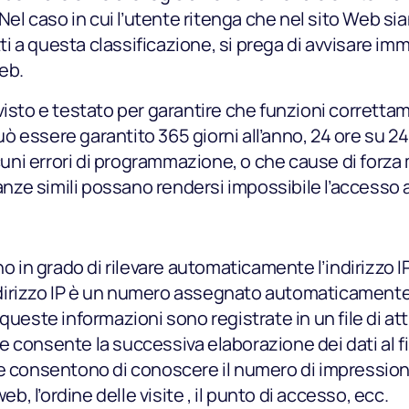
 Nel caso in cui l’utente ritenga che nel sito Web s
i a questa classificazione, si prega di avvisare i
eb.
sto e testato per garantire che funzioni correttament
 essere garantito 365 giorni all’anno, 24 ore su 24.
lcuni errori di programmazione, o che cause di forza
tanze simili possano rendersi impossibile l’accesso a
no in grado di rilevare automaticamente l’indirizzo I
 indirizzo IP è un numero assegnato automaticamen
queste informazioni sono registrate in un file di att
 consente la successiva elaborazione dei dati al fi
e consentono di conoscere il numero di impressioni 
eb, l’ordine delle visite , il punto di accesso, ecc.