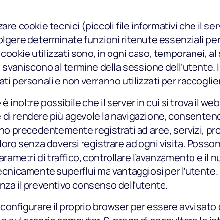
Blog
re cookie tecnici (piccoli file informativi che il ser
olgere determinate funzioni ritenute essenziali pe
FAQ
I cookie utilizzati sono, in ogni caso, temporanei, a
e svaniscono al termine della sessione dell’utente.
Podcast
ti personali e non verranno utilizzati per raccoglierl
 è inoltre possibile che il server in cui si trova il w
ine di rendere più agevole la navigazione, consente
sono precedentemente registrati ad aree, servizi, p
loro senza doversi registrare ad ogni visita. Posso
arametri di traffico, controllare l’avanzamento e il nu
tecnicamente superflui ma vantaggiosi per l’utente. 
nza il preventivo consenso dell’utente.
i configurare il proprio browser per essere avvisato 