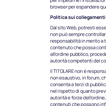
per impedirne l’installazio
browser per espandere que
Politica sui collegamenti
Dal sito Web, potresti esse
non può sempre controllare i
responsabilità in merito a t
contenuto che possa contra
all’ordine pubblico, proced
autorità competenti del c
Il TITOLARE non è responsab
non esaustivo, in forum, c
consenta a terzi di pubbli
nel rispetto di quanto previ
autorità e forze dell’ordine
contenuti che possono influe