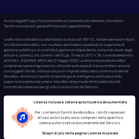
Avviso legale
Privacy Policy
Informativa Cookies
Social networks information
Termini e condizioni generali
Protocollo Legale
Sitemap
Le attività svolte dalla società Newton & Associati 1997 SL, titolare dei marchi Music
Your Brand e MoosBox, non risultano assimilabili a quelle di un organismo di
gestione collettiva o di un’entità di gestione indipendente, come individuati dagli
articoli 4, comma 2, e 8, comma 1, del D.Lgs. 15 marzo 2017, n. 35, come da determina
AGCOM n. 2/22/DSDI-ARCH del 27 maggio 2022. La libreria musicale MoosBox
comprende opere e registrazioni utilizzate sulla base di licenze dirette o accordi
con soggetti titolati, oltre a produzioni originali realizzate o commissionate da
MoosBox, anche con l’ausilio di tecnologie di intelligenza artificiale e sotto
supervisione editoriale umana. MoosBox dispone dei diritti e delle facoltà
contrattuali necessari per gli utilizzi autorizzati dal Servizio.
Licenza inclusa e catena autorizzativa documentata
Per i contenuti forniti da MoosBox, i diritti necessari
all’uso autorizzato sono compresi nella specifica
catena autorizzativa documentata del Servizio.
Scopri di più nella pagina
Licenza musicale