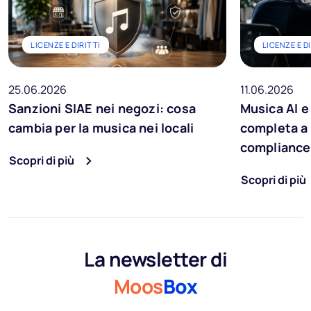
LICENZE E DIRITTI
LICENZE E D
25.06.2026
11.06.2026
Sanzioni SIAE nei negozi: cosa
Musica AI e 
cambia per la musica nei locali
completa a 
compliance
Scopri di più
Scopri di più
La newsletter di
Moos
Box