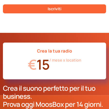
Iscriviti
Crea la tua radio
€
15
/ mese x location
Crea il suono perfetto per il tuo
business.
Prova oggi MoosBox per 14 giorni.