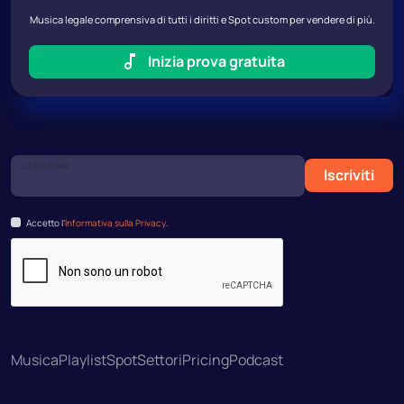
Musica legale comprensiva di tutti i diritti e Spot custom per vendere di più.
Inizia prova gratuita
La tua Email
Iscriviti
Accetto l’
Informativa sulla Privacy
.
Musica
Playlist
Spot
Settori
Pricing
Podcast