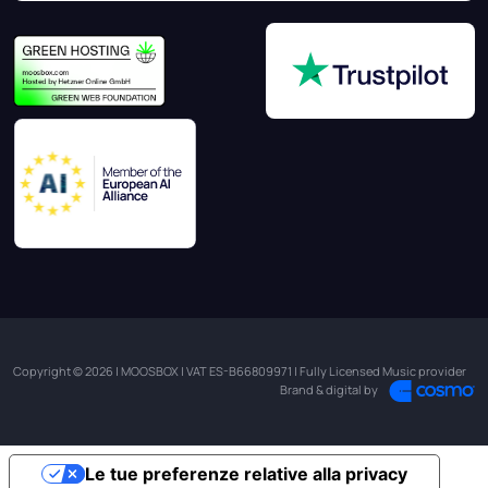
Copyright © 2026 | MOOSBOX | VAT ES-B66809971 | Fully Licensed Music provider
Brand & digital by
Le tue preferenze relative alla privacy