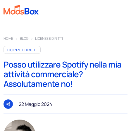
Musica
HOME
BLOG
LICENZE E DIRITTI
Playlist
LICENZE E DIRITTI
Spot
Posso utilizzare Spotify nella mia
Settori
attività commerciale?
Pricing
Assolutamente no!
Chi siamo
Partner
22 Maggio 2024
Come funziona
Licenza