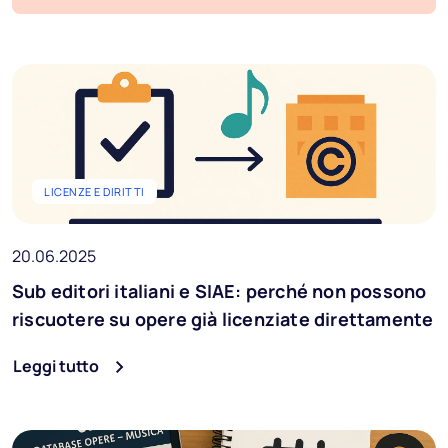
Blog
FAQ
Podcast
Provala gratis
LICENZE E DIRITTI
Ai Music
20.06.2025
IT
Sub editori italiani e SIAE: perché non possono
riscuotere su opere già licenziate direttamente
Leggi tutto