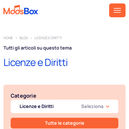
Musica
HOME
BLOG
LICENZE E DIRITTI
Playlist
Tutti gli articoli su questo tema
Spot
Licenze e Diritti
Settori
Pricing
Chi siamo
Categorie
Partner
Licenze e Diritti
Seleziona
Come funziona
Licenza
Tutte le categorie