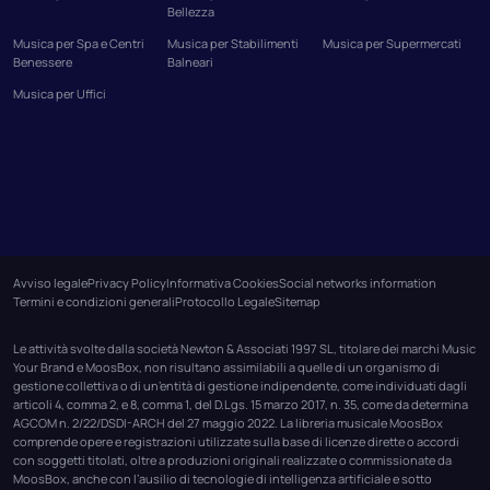
Bellezza
Musica per Spa e Centri
Musica per Stabilimenti
Musica per Supermercati
Benessere
Balneari
Musica per Uffici
Avviso legale
Privacy Policy
Informativa Cookies
Social networks information
Termini e condizioni generali
Protocollo Legale
Sitemap
Le attività svolte dalla società Newton & Associati 1997 SL, titolare dei marchi Music
Your Brand e MoosBox, non risultano assimilabili a quelle di un organismo di
gestione collettiva o di un’entità di gestione indipendente, come individuati dagli
articoli 4, comma 2, e 8, comma 1, del D.Lgs. 15 marzo 2017, n. 35, come da determina
AGCOM n. 2/22/DSDI-ARCH del 27 maggio 2022. La libreria musicale MoosBox
comprende opere e registrazioni utilizzate sulla base di licenze dirette o accordi
con soggetti titolati, oltre a produzioni originali realizzate o commissionate da
MoosBox, anche con l’ausilio di tecnologie di intelligenza artificiale e sotto