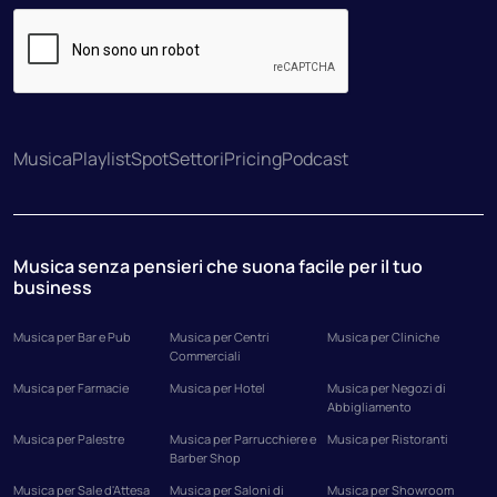
Musica
Playlist
Spot
Settori
Pricing
Podcast
Musica senza pensieri che suona facile per il tuo
business
Musica per Bar e Pub
Musica per Centri
Musica per Cliniche
Commerciali
Musica per Farmacie
Musica per Hotel
Musica per Negozi di
Abbigliamento
Musica per Palestre
Musica per Parrucchiere e
Musica per Ristoranti
Barber Shop
Musica per Sale d'Attesa
Musica per Saloni di
Musica per Showroom