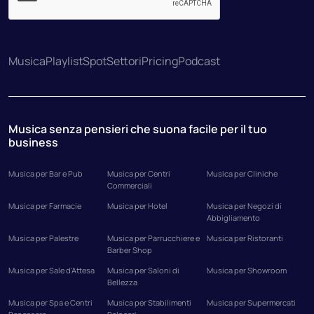
Musica
Playlist
Spot
Settori
Pricing
Podcast
Musica senza pensieri che suona facile per il tuo
business
Musica per Bar e Pub
Musica per Centri
Musica per Cliniche
Commerciali
Musica per Farmacie
Musica per Hotel
Musica per Negozi di
Abbigliamento
Musica per Palestre
Musica per Parrucchiere e
Musica per Ristoranti
Barber Shop
Musica per Sale d'Attesa
Musica per Saloni di
Musica per Showroom
Bellezza
Musica per Spa e Centri
Musica per Stabilimenti
Musica per Supermercati