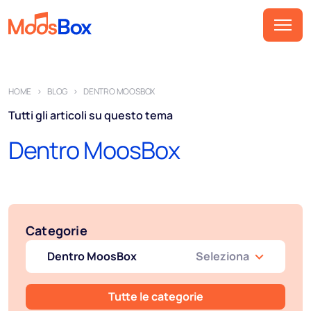
Musica
HOME
BLOG
DENTRO MOOSBOX
Playlist
Tutti gli articoli su questo tema
Spot
Dentro MoosBox
Settori
Pricing
Chi siamo
Categorie
Partner
Dentro MoosBox
Seleziona
Come funziona
Licenza
Tutte le categorie