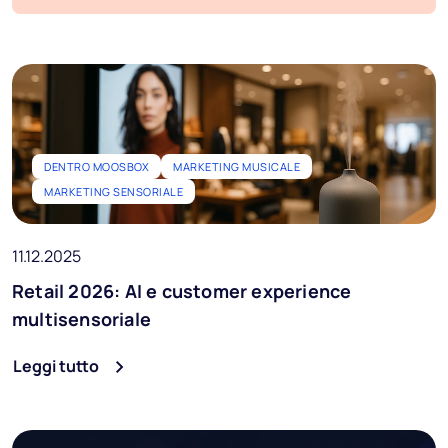
Blog
FAQ
Podcast
Provala gratis
DENTRO MOOSBOX
MARKETING MUSICALE
MARKETING SENSORIALE
Ai Music
11.12.2025
IT
Retail 2026: AI e customer experience
multisensoriale
Leggi tutto