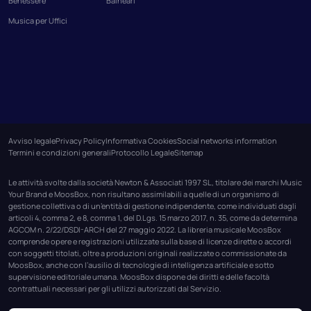
Benessere
Balneari
Musica per Uffici
Avviso legale
Privacy Policy
Informativa Cookies
Social networks information
Termini e condizioni generali
Protocollo Legale
Sitemap
Le attività svolte dalla società Newton & Associati 1997 SL, titolare dei marchi Music
Your Brand e MoosBox, non risultano assimilabili a quelle di un organismo di
gestione collettiva o di un’entità di gestione indipendente, come individuati dagli
articoli 4, comma 2, e 8, comma 1, del D.Lgs. 15 marzo 2017, n. 35, come da determina
AGCOM n. 2/22/DSDI-ARCH del 27 maggio 2022. La libreria musicale MoosBox
comprende opere e registrazioni utilizzate sulla base di licenze dirette o accordi
con soggetti titolati, oltre a produzioni originali realizzate o commissionate da
MoosBox, anche con l’ausilio di tecnologie di intelligenza artificiale e sotto
supervisione editoriale umana. MoosBox dispone dei diritti e delle facoltà
contrattuali necessari per gli utilizzi autorizzati dal Servizio.