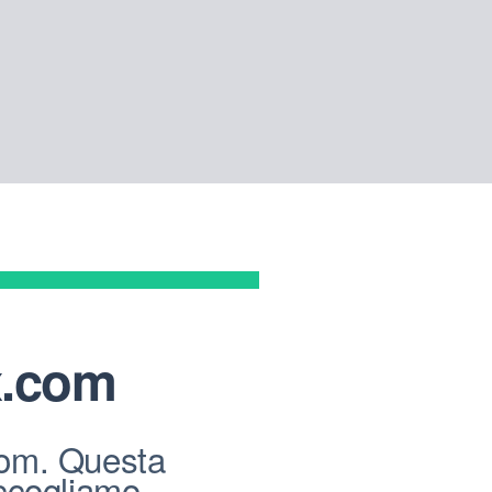
.com
com. Questa
accogliamo,