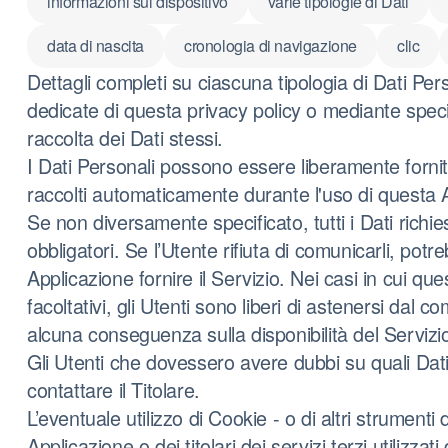
informazioni sul dispositivo
varie tipologie di Dati
data di nascita
cronologia di navigazione
clic
Dettagli completi su ciascuna tipologia di Dati Perso
dedicate di questa privacy policy o mediante specific
raccolta dei Dati stessi.
I Dati Personali possono essere liberamente forniti 
raccolti automaticamente durante l'uso di questa 
Se non diversamente specificato, tutti i Dati richi
obbligatori. Se l’Utente rifiuta di comunicarli, po
Applicazione fornire il Servizio. Nei casi in cui qu
facoltativi, gli Utenti sono liberi di astenersi dal 
alcuna conseguenza sulla disponibilità del Servizio
Gli Utenti che dovessero avere dubbi su quali Dati
contattare il Titolare.
L’eventuale utilizzo di Cookie - o di altri strument
Applicazione o dei titolari dei servizi terzi utilizzat