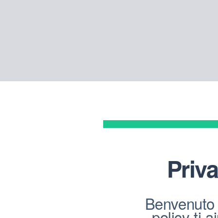
Priva
Benvenuto 
policy ti 