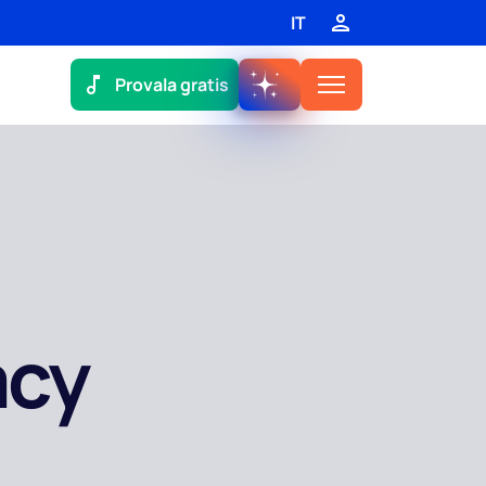
IT
Provala gratis
acy