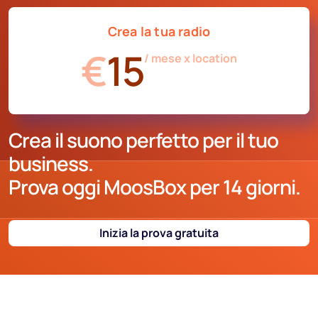
caricarne uno che gia' possiedi. Se vuoi puoi anche
vendere i tuoi spazi pubblicitari ai tuoi fornitori o clienti.
Crea la tua radio
€
15
/ mese x location
Crea il suono perfetto per il tuo
business.
Prova oggi MoosBox per 14 giorni.
Inizia la prova gratuita