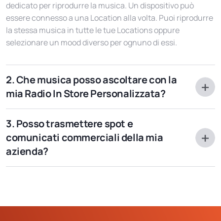
dedicato per riprodurre la musica. Un dispositivo può
essere connesso a una Location alla volta. Puoi riprodurre
la stessa musica in tutte le tue Locations oppure
selezionare un mood diverso per ognuno di essi.
2. Che musica posso ascoltare con la
mia Radio In Store Personalizzata?
Attivando l'abbonamento hai accesso a numerosi moods
3. Posso trasmettere spot e
creati dal nostro team di esperti musicali, oppure hai la
comunicati commerciali della mia
possibilità di crearne uno ad hoc apposta per la tua
azienda?
azienda (chiedici come). Una colonna sonora (il mood
musicale) è un flusso infinito di musica che viene
Assolutamente sì. Chiedici come fare: è davvero molto
aggiornato quotidianamente. Un mood non ha limiti di
semplice. La tua radio in store personalizzata è già
programmazione ed è perfetto anche in ogni occasione
predisposta alla trasmissione di spot, comunicati, jingle,
speciale (Natale, Halloween, ecc). per creare il suono più
segnale orario: occorre solo creare il comunicato o
adatto alla tua attività.