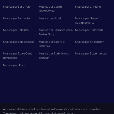
Musica per Bar e Pub
Musica per Centri
Musica per Cliniche
Commerciali
Musica per Farmacie
Musica per Hotel
Musica per Negozi di
Abbigliamento
Musica per Palestre
Musica per Parrucchiere e
Musica per Ristoranti
Barber Shop
Musica per Sale d'Attesa
Musica per Saloni di
Musica per Showroom
Bellezza
Musica per Spa e Centri
Musica per Stabilimenti
Musica per Supermercati
Benessere
Balneari
Musica per Uffici
Avviso legale
Privacy Policy
Informativa Cookies
Social networks information
Termini e condizioni generali
Protocollo Legale
Sitemap