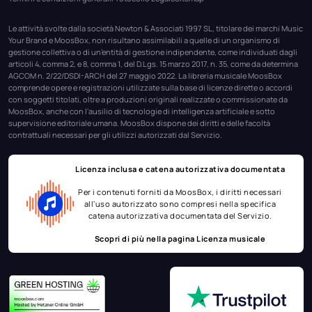
Le attività svolte dalla società Newton & Associati 1997 SL, titolare dei marchi Music
Your Brand e MoosBox, non risultano assimilabili a quelle di un organismo di
gestione collettiva o di un’entità di gestione indipendente, come individuati dagli
articoli 4, comma 2, e 8, comma 1, del D.Lgs. 15 marzo 2017, n. 35, come da determina
AGCOM n. 2/22/DSDI-ARCH del 27 maggio 2022. La libreria musicale MoosBox
comprende opere e registrazioni utilizzate sulla base di licenze dirette o accordi
con soggetti titolati, oltre a produzioni originali realizzate o commissionate da
MoosBox, anche con l’ausilio di tecnologie di intelligenza artificiale e sotto
supervisione editoriale umana. MoosBox dispone dei diritti e delle facoltà
contrattuali necessari per gli utilizzi autorizzati dal Servizio.
Licenza inclusa e catena autorizzativa documentata
Per i contenuti forniti da MoosBox, i diritti necessari
all’uso autorizzato sono compresi nella specifica
catena autorizzativa documentata del Servizio.
Scopri di più nella pagina
Licenza musicale