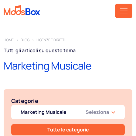
Musica
HOME
BLOG
LICENZE E DIRITTI
Playlist
Tutti gli articoli su questo tema
Spot
Marketing Musicale
Settori
Pricing
Chi siamo
Categorie
Partner
Marketing Musicale
Seleziona
Come funziona
Licenza
Tutte le categorie