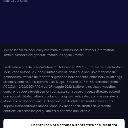
Musica per Uffici
Avviso legale
Privacy Policy
Informativa Cookies
Social networks information
Termini e condizioni generali
Protocollo Legale
Sitemap
Le attività svolte dalla società Newton & Associati 1997 SL, titolare dei marchi Music
Your Brand e MoosBox, non risultano assimilabili a quelle di un organismo di
gestione collettiva o di un’entità di gestione indipendente, come individuati dagli
articoli 4, comma 2, e 8, comma 1, del D.Lgs. 15 marzo 2017, n. 35, come da determina
AGCOM n. 2/22/DSDI-ARCH del 27 maggio 2022. La libreria musicale MoosBox
comprende opere e registrazioni utilizzate sulla base di licenze dirette o accordi
con soggetti titolati, oltre a produzioni originali realizzate o commissionate da
MoosBox, anche con l’ausilio di tecnologie di intelligenza artificiale e sotto
supervisione editoriale umana. MoosBox dispone dei diritti e delle facoltà
contrattuali necessari per gli utilizzi autorizzati dal Servizio.
Licenza inclusa e catena autorizzativa documentata