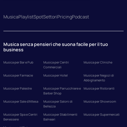
Musica
Playlist
Spot
Settori
Pricing
Podcast
Musica senza pensieri che suona facile per il tuo
business
Musica per Bar e Pub
Musica per Centri
Musica per Cliniche
Commerciali
Musica per Farmacie
Musica per Hotel
Musica per Negozi di
Abbigliamento
Musica per Palestre
Musica per Parrucchiere e
Musica per Ristoranti
Barber Shop
Musica per Sale d'Attesa
Musica per Saloni di
Musica per Showroom
Bellezza
Musica per Spa e Centri
Musica per Stabilimenti
Musica per Supermercati
Benessere
Balneari