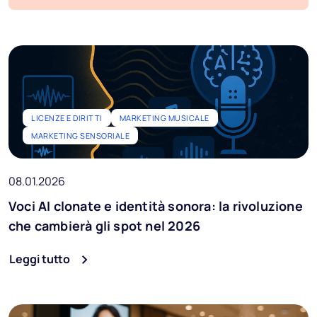
Blog
FAQ
Podcast
Provala gratis
LICENZE E DIRITTI
MARKETING MUSICALE
MARKETING SENSORIALE
Ai Music
08.01.2026
IT
Voci AI clonate e identità sonora: la rivoluzione
che cambierà gli spot nel 2026
Leggi tutto