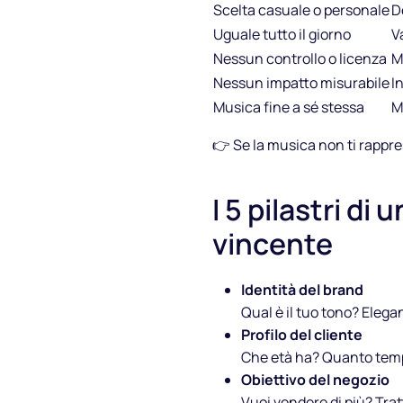
Scelta casuale o personale
D
Uguale tutto il giorno
V
Blog
Nessun controllo o licenza
M
Nessun impatto misurabile
I
FAQ
Musica fine a sé stessa
M
Podcast
👉 Se la musica non ti rappr
I 5 pilastri di
vincente
Identità del brand
Qual è il tuo tono? Eleg
Profilo del cliente
Che età ha? Quanto tempo
Obiettivo del negozio
Vuoi vendere di più? Tra