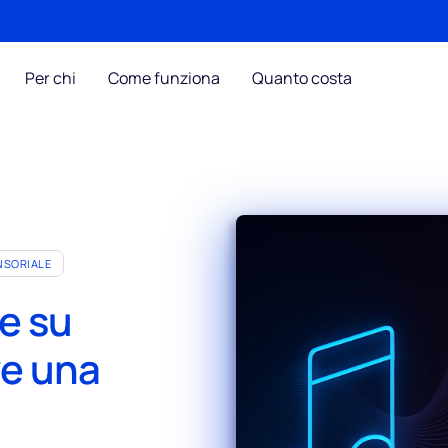
Per chi
Come funziona
Quanto costa
NSORIALE
e su
ve una