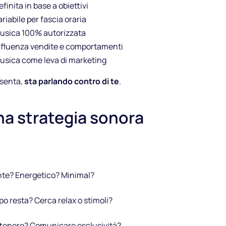
efinita in base a obiettivi
business
ariabile per fascia oraria
usica 100% autorizzata
nfluenza vendite e comportamenti
Musica legale comprensiva di
usica come leva di marketing
tutti i diritti e Spot custom per
vendere di più.
esenta,
sta parlando contro di te
.
Inizia prova
 una strategia sonora
gratuita
ante? Energetico? Minimal?
 resta? Cerca relax o stimoli?
ttenere? Comunicare esclusività?