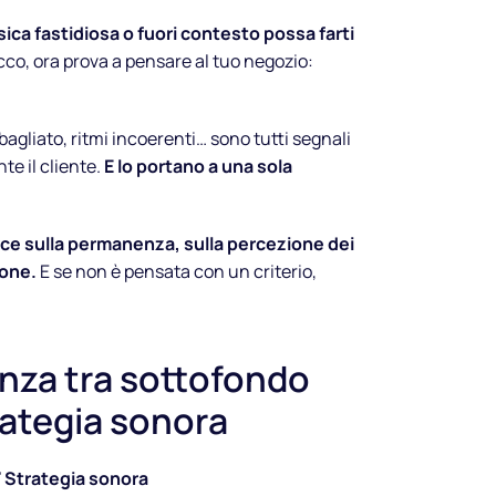
ica fastidiosa o fuori contesto possa farti
cco, ora prova a pensare al tuo negozio:
gliato, ritmi incoerenti… sono tutti segnali
e il cliente.
E lo portano a una sola
ce sulla permanenza, sulla percezione dei
ione.
E se non è pensata con un criterio,
enza tra sottofondo
Fai suonare
rategia sonora
il tuo
 Strategia sonora