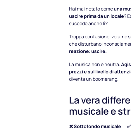
Hai mai notato come
una mus
uscire prima da un locale
? E
succede anche lì?
Troppa confusione, volume sba
che disturbano inconsciament
reazione: uscire.
La musica non è neutra.
Agis
prezzi e sul livello di attenz
diventa un boomerang.
Chi siamo
La vera differ
Partner
musicale e st
Come funziona
❌ Sottofondo musicale
✅
Licenza