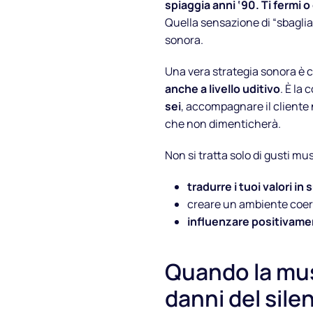
spiaggia anni ‘90. Ti fermi o
Quella sensazione di “sbagliat
sonora.
Una vera strategia sonora è c
anche a livello uditivo
. È la
sei
, accompagnare il cliente 
che non dimenticherà.
Non si tratta solo di gusti musi
tradurre i tuoi valori in 
creare un ambiente coere
influenzare positivame
Quando la mus
danni del sile