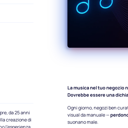
La musica nel tuo negozio 
Dovrebbe essere una dichia
Ogni giorno, negozi ben curat
re, da 25 anni
visual da manuale —
perdono 
lla creazione di
suonano male.
no l'esperienza