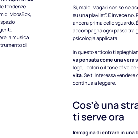
lle tendenze
Sì, male. Magari non se ne a
eam di MoosBox,
su una playlist”. E invece no.
 spazio
ancora prima dello sguardo. È 
lgente
accompagna ogni passo tra gli
ere la musica
psicologia applicata.
strumento di
In questo articolo ti spieghi
va pensata come una vera s
logo, i colori o il tone of voice
vita
. Se ti interessa vendere d
continua a leggere.
Cos’è una str
ti serve ora
Immagina di entrare in una 