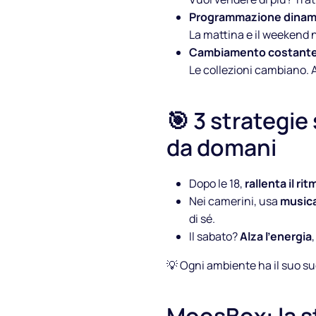
Programmazione dinam
La mattina e il weekend
Cambiamento costant
Le collezioni cambiano. 
🎯 3 strategie
da domani
Dopo le 18,
rallenta il rit
Nei camerini, usa
musica
di sé.
Il sabato?
Alza l’energia
💡
Ogni ambiente ha il suo su