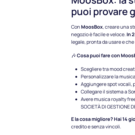
MoosBox: la s
puoi provare g
Con
MoosBox
, creare una st
negozio è facile e veloce.
In 
legale, pronta da usare e che
🎶
Cosa puoi fare con Moos
Scegliere tra mood creat
Personalizzare la musica 
Aggiungere spot vocali,
Collegare il sistema a So
Avere musica royalty fre
SOCIETÀ DI GESTIONE D
E la cosa migliore? Hai 14 gi
credito e senza vincoli.