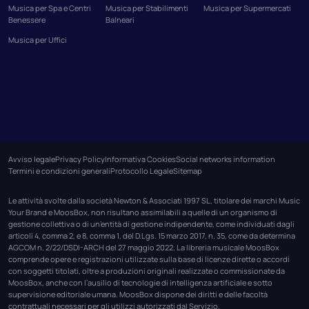
Musica per Spa e Centri
Musica per Stabilimenti
Musica per Supermercati
Benessere
Balneari
Musica per Uffici
Avviso legale
Privacy Policy
Informativa Cookies
Social networks information
Termini e condizioni generali
Protocollo Legale
Sitemap
Le attività svolte dalla società Newton & Associati 1997 SL, titolare dei marchi Music
Your Brand e MoosBox, non risultano assimilabili a quelle di un organismo di
gestione collettiva o di un’entità di gestione indipendente, come individuati dagli
articoli 4, comma 2, e 8, comma 1, del D.Lgs. 15 marzo 2017, n. 35, come da determina
AGCOM n. 2/22/DSDI-ARCH del 27 maggio 2022. La libreria musicale MoosBox
comprende opere e registrazioni utilizzate sulla base di licenze dirette o accordi
con soggetti titolati, oltre a produzioni originali realizzate o commissionate da
MoosBox, anche con l’ausilio di tecnologie di intelligenza artificiale e sotto
supervisione editoriale umana. MoosBox dispone dei diritti e delle facoltà
contrattuali necessari per gli utilizzi autorizzati dal Servizio.