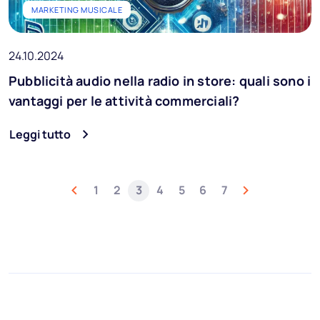
MARKETING MUSICALE
24.10.2024
Pubblicità audio nella radio in store: quali sono i
vantaggi per le attività commerciali?
Leggi tutto
1
2
3
4
5
6
7