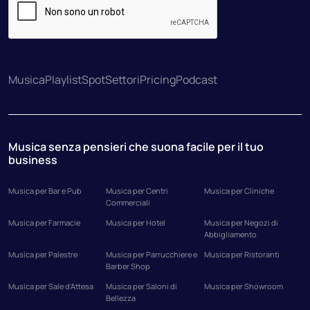
Musica
Playlist
Spot
Settori
Pricing
Podcast
Musica senza pensieri che suona facile per il tuo
business
Musica per Bar e Pub
Musica per Centri
Musica per Cliniche
Commerciali
Musica per Farmacie
Musica per Hotel
Musica per Negozi di
Abbigliamento
Musica per Palestre
Musica per Parrucchiere e
Musica per Ristoranti
Barber Shop
Musica per Sale d'Attesa
Musica per Saloni di
Musica per Showroom
Bellezza