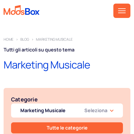
Musica
HOME
BLOG
MARKETING MUSICALE
Playlist
Tutti gli articoli su questo tema
Spot
Marketing Musicale
Settori
Pricing
Chi siamo
Categorie
Partner
Marketing Musicale
Seleziona
Come funziona
Licenza
Tutte le categorie