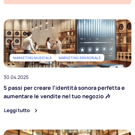
Blog
FAQ
Podcast
Provala gratis
MARKETING MUSICALE
MARKETING SENSORIALE
Ai Music
30.04.2025
IT
5 passi per creare l’identità sonora perfetta e
aumentare le vendite nel tuo negozio 🎶
Leggi tutto