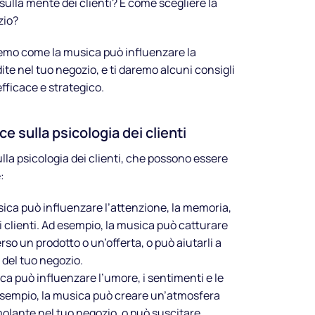
ulla mente dei clienti? E come scegliere la
zio?
eremo come la musica può influenzare la
dite nel tuo negozio, e ti daremo alcuni consigli
fficace e strategico.
e sulla psicologia dei clienti
ulla psicologia dei clienti, che possono essere
:
sica può influenzare l’attenzione, la memoria,
dei clienti. Ad esempio, la musica può catturare
erso un prodotto o un’offerta, o può aiutarli a
o del tuo negozio.
ica può influenzare l’umore, i sentimenti e le
 esempio, la musica può creare un’atmosfera
imolante nel tuo negozio, o può suscitare