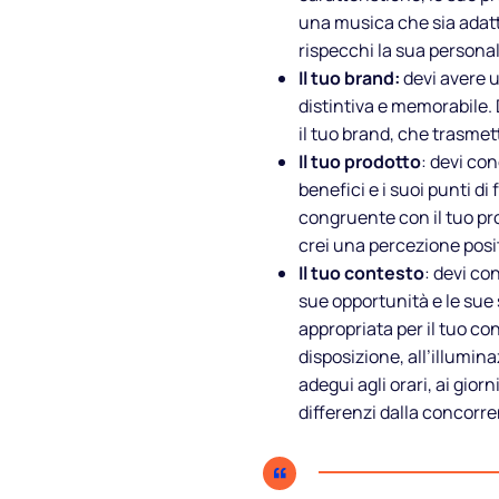
una musica che sia adatta
rispecchi la sua personali
Il tuo brand:
devi avere u
distintiva e memorabile. 
il tuo brand, che trasmett
Il tuo prodotto
: devi con
benefici e i suoi punti d
congruente con il tuo pro
crei una percezione positi
Il tuo contesto
: devi co
sue opportunità e le sue 
Chi siamo
appropriata per il tuo con
disposizione, all’illumin
Partner
adegui agli orari, ai giorni
differenzi dalla concorre
Come funziona
Licenza