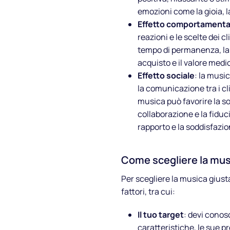
emozioni come la gioia, la
Effetto comportamenta
reazioni e le scelte dei c
tempo di permanenza, la 
acquisto e il valore medio
Effetto sociale
: la music
la comunicazione tra i clie
musica può favorire la so
collaborazione e la fiducia 
rapporto e la soddisfazione
Come scegliere la musi
Per scegliere la musica giusta
fattori, tra cui:
Il tuo target
: devi conosc
caratteristiche, le sue p