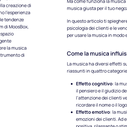
Ma come funziona la musica s
lla creazione di
musica giusta per il tuo nego
no l'esperienza
lle tendenze
In questo articolo ti spiegh
eam di MoosBox,
psicologia dei clienti e le ven
 spazio
per usare la musica in modo e
lgente
ere la musica
Come la musica influisc
strumento di
La musica ha diversi effetti s
riassunti in quattro categorie
Effetto cognitivo
: la mu
il pensiero e il giudizio 
l’attenzione dei clienti v
ricordare il nome o il log
Effetto emotivo
: la mus
emozioni dei clienti. Ad
positiva, rilassante o st