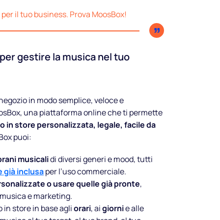
business
a per il tuo business. Prova MoosBox!
Musica legale comprensiva di
r gestire la musica nel tuo
tutti i diritti e Spot custom per
vendere di più.
Inizia prova
 negozio in modo semplice, veloce e
gratuita
osBox, una piattaforma online che ti permette
io in store personalizzata, legale, facile da
Box puoi:
 brani musicali
di diversi generi e mood, tutti
e già inclusa
per l’uso commerciale.
rsonalizzate o usare quelle già pronte
,
i musica e marketing.
in store in base agli
orari
, ai
giorni
e alle