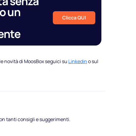
ta senza
o un
Clicca QUI
ente
le novità di MoosBox seguici su
Linkedin
o sul
on tanti consigli e suggerimenti.