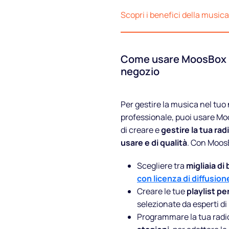
Scopri i benefici della music
Blog
FAQ
Come usare MoosBox pe
negozio
Podcast
Per gestire la musica nel tuo
professionale, puoi usare Mo
di creare e
gestire la tua rad
usare e di qualità
. Con Moos
Scegliere tra
migliaia di
con licenza di diffusion
Creare le tue
playlist pe
selezionate da esperti d
Programmare la tua radio 