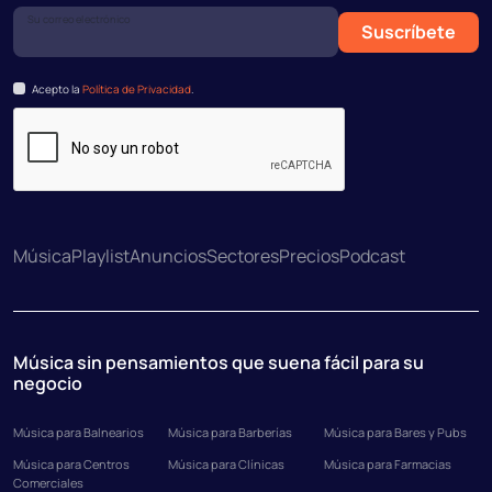
Su correo electrónico
Suscríbete
Acepto la
Política de Privacidad
.
Música
Playlist
Anuncios
Sectores
Precios
Podcast
Música sin pensamientos que suena fácil para su
negocio
Música para Balnearios
Música para Barberías
Música para Bares y Pubs
Música para Centros
Música para Clínicas
Música para Farmacias
Comerciales