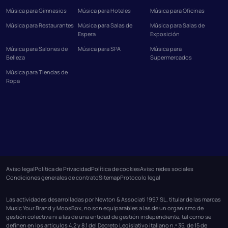
Música para Gimnasios
Música para Hoteles
Música para Oficinas
Música para Restaurantes
Música para Salas de
Música para Salas de
Espera
Exposición
Música para Salones de
Música para SPA
Música para
Belleza
Supermercados
Música para Tiendas de
Ropa
Aviso legal
Política de Privacidad
Política de cookies
Aviso redes sociales
Condiciones generales de contrato
Sitemap
Protocolo legal
Las actividades desarrolladas por Newton & Associati 1997 SL, titular de las marcas
Music Your Brand y MoosBox, no son equiparables a las de un organismo de
gestión colectiva ni a las de una entidad de gestión independiente, tal como se
definen en los artículos 4.2 y 8.1 del Decreto Legislativo italiano n.º 35, de 15 de