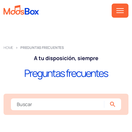
Música
Playlist
HOME
PREGUNTAS FRECUENTES
Anuncios
A tu disposición, siempre
Sectores
Preguntas frecuentes
Precios
Sobre nosotros
Socios
Cómo funciona
Licencia