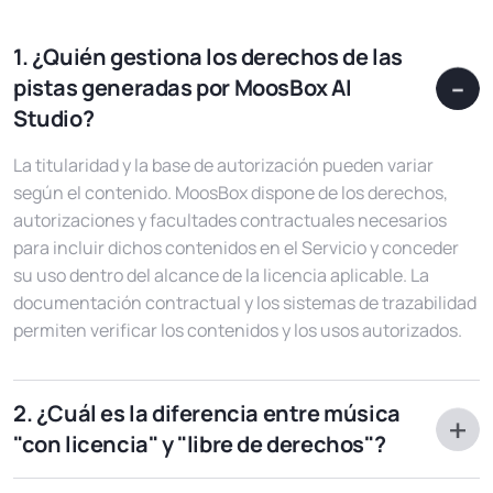
Blog
Preguntas frecuentes
1. ¿Quién gestiona los derechos de las
pistas generadas por MoosBox AI
Podcast
Studio?
La titularidad y la base de autorización pueden variar
Iniciar prueba gratuita
según el contenido. MoosBox dispone de los derechos,
autorizaciones y facultades contractuales necesarios
Ai Music
para incluir dichos contenidos en el Servicio y conceder
su uso dentro del alcance de la licencia aplicable. La
documentación contractual y los sistemas de trazabilidad
ES
permiten verificar los contenidos y los usos autorizados.
2. ¿Cuál es la diferencia entre música
"con licencia" y "libre de derechos"?
El término “royalty-free” se utiliza a menudo de forma