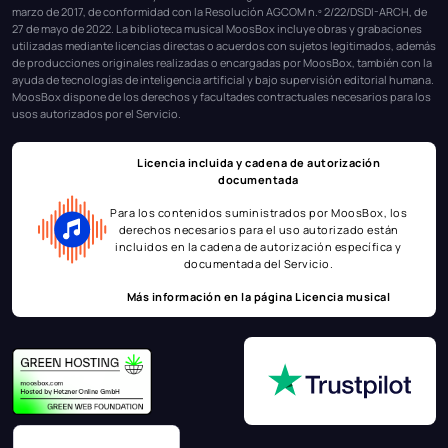
marzo de 2017, de conformidad con la Resolución AGCOM n.º 2/22/DSDI-ARCH, de
27 de mayo de 2022. La biblioteca musical MoosBox incluye obras y grabaciones
utilizadas mediante licencias directas o acuerdos con sujetos legitimados, además
de producciones originales realizadas o encargadas por MoosBox, también con la
ayuda de tecnologías de inteligencia artificial y bajo supervisión editorial humana.
MoosBox dispone de los derechos y facultades contractuales necesarios para los
usos autorizados por el Servicio.
Licencia incluida y cadena de autorización
documentada
Para los contenidos suministrados por MoosBox, los
derechos necesarios para el uso autorizado están
incluidos en la cadena de autorización específica y
documentada del Servicio.
Más información en la página
Licencia musical