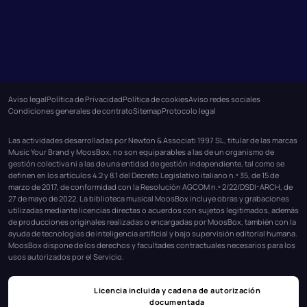
Aviso legal
Política de Privacidad
Política de cookies
Aviso redes sociales
Condiciones generales de contrato
Sitemap
Protocolo legal
Las actividades desarrolladas por Newton & Associati 1997 SL, titular de las marcas
Music Your Brand y MoosBox, no son equiparables a las de un organismo de
gestión colectiva ni a las de una entidad de gestión independiente, tal como se
definen en los artículos 4.2 y 8.1 del Decreto Legislativo italiano n.º 35, de 15 de
marzo de 2017, de conformidad con la Resolución AGCOM n.º 2/22/DSDI-ARCH, de
27 de mayo de 2022. La biblioteca musical MoosBox incluye obras y grabaciones
utilizadas mediante licencias directas o acuerdos con sujetos legitimados, además
de producciones originales realizadas o encargadas por MoosBox, también con la
ayuda de tecnologías de inteligencia artificial y bajo supervisión editorial humana.
MoosBox dispone de los derechos y facultades contractuales necesarios para los
usos autorizados por el Servicio.
Licencia incluida y cadena de autorización
documentada