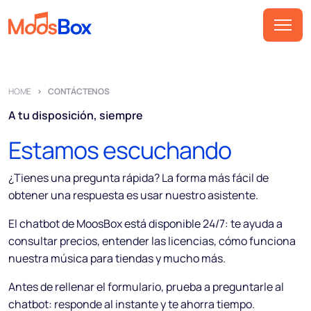
Música
HOME
CONTÁCTENOS
Playlist
A tu disposición, siempre
Anuncios
Estamos escuchando
Sectores
Precios
¿Tienes una pregunta rápida? La forma más fácil de
obtener una respuesta es usar nuestro asistente.
Sobre nosotros
El chatbot de MoosBox está disponible 24/7: te ayuda a
Socios
consultar precios, entender las licencias, cómo funciona
nuestra música para tiendas y mucho más.
Cómo funciona
Antes de rellenar el formulario, prueba a preguntarle al
Licencia
chatbot: responde al instante y te ahorra tiempo.