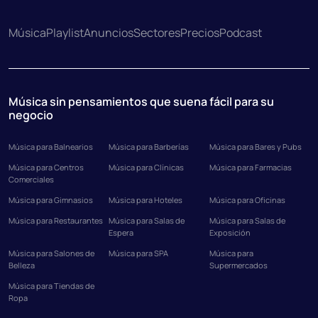
Música
Playlist
Anuncios
Sectores
Precios
Podcast
Música sin pensamientos que suena fácil para su
negocio
Música para Balnearios
Música para Barberías
Música para Bares y Pubs
Música para Centros
Música para Clínicas
Música para Farmacias
Comerciales
Música para Gimnasios
Música para Hoteles
Música para Oficinas
Música para Restaurantes
Música para Salas de
Música para Salas de
Espera
Exposición
Música para Salones de
Música para SPA
Música para
Belleza
Supermercados
Música para Tiendas de
Ropa