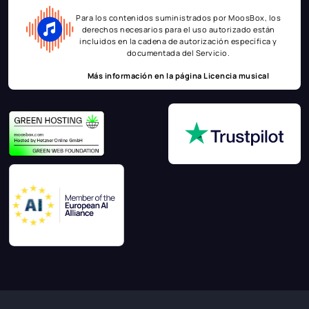
Para los contenidos suministrados por MoosBox, los
derechos necesarios para el uso autorizado están
incluidos en la cadena de autorización específica y
documentada del Servicio.
Más información en la página
Licencia musical