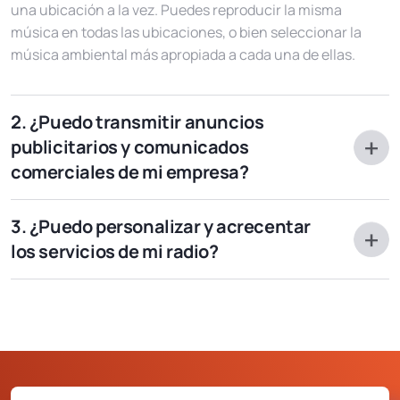
una ubicación a la vez. Puedes reproducir la misma
música en todas las ubicaciones, o bien seleccionar la
música ambiental más apropiada a cada una de ellas.
2. ¿Puedo transmitir anuncios
publicitarios y comunicados
comerciales de mi empresa?
¡Por supuesto! Pregúntanos cómo hacerlo y te
3. ¿Puedo personalizar y acrecentar
sorprenderá lo fácil que es. Tu radio personalizada está ya
los servicios de mi radio?
configurada para transmitir anuncios, comunicados,
jingles y señal de hora exacta: falta solamente crear tu
Desde luego. Nuestro servicio online Radio in Store no
comunicado. Si lo deseas, hasta puedes vender tus
tiene topes de incrementación, excepto los que tu
espacios publicitarios a tus proveedores o clientes.
creatividad le ponga: pídenos lo que quieras y lo
realizaremos. Podrás disponer de anuncios, jingles,
indicativos, señales personalizadas de hora exacta,