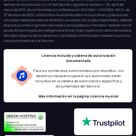
definen en los artículos 4.2 y 8.1 del Decreto Legislativo italiano n.º 35, de 15 de
marzo de 2017, de conformidad con la Resolución AGCOM n.º 2/22/DSDI-ARCH, de
27 de mayo de 2022. La biblioteca musical MoosBox incluye obras y grabaciones
utilizadas mediante licencias directas o acuerdos con sujetos legitimados, además
de producciones originales realizadas o encargadas por MoosBox, también con la
ayuda de tecnologías de inteligencia artificial y bajo supervisión editorial humana.
MoosBox dispone de los derechos y facultades contractuales necesarios para los
usos autorizados por el Servicio.
Licencia incluida y cadena de autorización
documentada
Para los contenidos suministrados por MoosBox, los
derechos necesarios para el uso autorizado están
incluidos en la cadena de autorización específica y
documentada del Servicio.
Más información en la página
Licencia musical