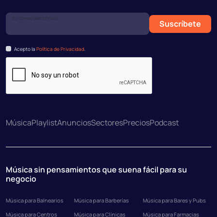
Su correo electrónico
Suscríbete
Acepto la
Política de Privacidad
.
Música
Playlist
Anuncios
Sectores
Precios
Podcast
Música sin pensamientos que suena fácil para su
negocio
Música para Balnearios
Música para Barberías
Música para Bares y Pubs
Música para Centros
Música para Clínicas
Música para Farmacias