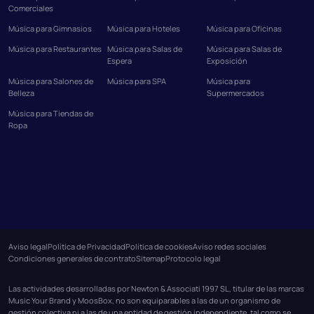
Comerciales
Música para Gimnasios
Música para Hoteles
Música para Oficinas
Música para Restaurantes
Música para Salas de
Música para Salas de
Espera
Exposición
Música para Salones de
Música para SPA
Música para
Belleza
Supermercados
Música para Tiendas de
Ropa
Aviso legal
Política de Privacidad
Política de cookies
Aviso redes sociales
Condiciones generales de contrato
Sitemap
Protocolo legal
Las actividades desarrolladas por Newton & Associati 1997 SL, titular de las marcas
Music Your Brand y MoosBox, no son equiparables a las de un organismo de
gestión colectiva ni a las de una entidad de gestión independiente, tal como se