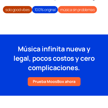
solo good vibes
100% original
música sin problemas
Música infinita nueva y
legal, pocos costos y cero
complicaciones.
Prueba MoosBox ahora