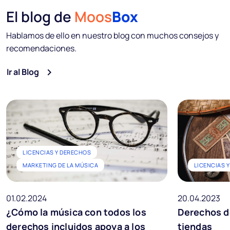
El blog de
Moos
Box
Hablamos de ello en nuestro blog con muchos consejos y
recomendaciones.
Ir al Blog
LICENCIAS Y DERECHOS
MARKETING DE LA MÚSICA
LICENCIAS 
01.02.2024
20.04.2023
¿Cómo la música con todos los
Derechos d
derechos incluidos apoya a los
tiendas