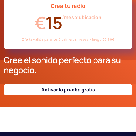
noticias, el tiempo, horóscopo, magacines, etc.
Crea tu radio
€
15
/mes x ubicación
Oferta válida para los 6 primeros meses y luego 25,90€
Cree el sonido perfecto para su
negocio.
Activar la prueba gratis