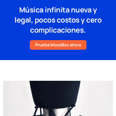
Música infinita nueva y
legal, pocos costos y cero
complicaciones.
Prueba MoosBox ahora