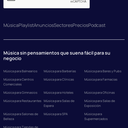
Música
Playlist
Anuncios
Sectores
Precios
Podcast
Música sin pensamientos que suena fácil para su
negocio
Música para Balnearios
Música para Barberías
Música para Bares y Pubs
Música para Centros
Música para Clínicas
Música para Farmacias
Comerciales
Música para Gimnasios
Música para Hoteles
Música para Oficinas
Música para Restaurantes
Música para Salas de
Música para Salas de
Espera
Exposición
Música para Salones de
Música para SPA
Música para
Belleza
Supermercados
Música para Tiendas de