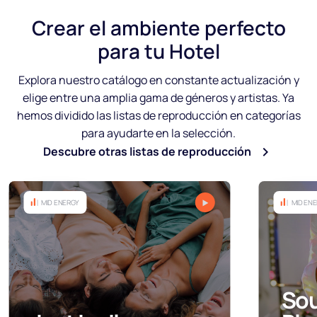
Crear
el ambiente perfecto
para tu Hotel
Explora nuestro catálogo en constante actualización y
elige entre una amplia gama de géneros y artistas. Ya
hemos dividido las listas de reproducción en categorías
para ayudarte en la selección.
Descubre otras listas de reproducción
MID ENERGY
MID EN
Soul, Black and
Pop