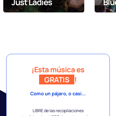
Blues
Ind
¡Esta música es
GRATIS
!
Como un pájaro, o casi...
LIBRE de las recopilaciones