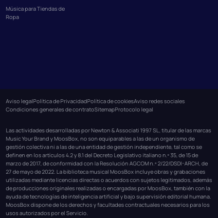
Música para Tiendas de
Ropa
Aviso legal
Política de Privacidad
Política de cookies
Aviso redes sociales
Condiciones generales de contrato
Sitemap
Protocolo legal
Las actividades desarrolladas por Newton & Associati 1997 SL, titular de las marcas
Music Your Brand y MoosBox, no son equiparables a las de un organismo de
gestión colectiva ni a las de una entidad de gestión independiente, tal como se
definen en los artículos 4.2 y 8.1 del Decreto Legislativo italiano n.º 35, de 15 de
marzo de 2017, de conformidad con la Resolución AGCOM n.º 2/22/DSDI-ARCH, de
27 de mayo de 2022. La biblioteca musical MoosBox incluye obras y grabaciones
utilizadas mediante licencias directas o acuerdos con sujetos legitimados, además
de producciones originales realizadas o encargadas por MoosBox, también con la
ayuda de tecnologías de inteligencia artificial y bajo supervisión editorial humana.
MoosBox dispone de los derechos y facultades contractuales necesarios para los
usos autorizados por el Servicio.