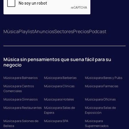
Música
Playlist
Anuncios
Sectores
Precios
Podcast
Música sin pensamientos que suena fácil para su
negocio
Música para Balnearios
Música para Barberías
Música para Bares y Pubs
Música para Centros
Música para Clínicas
Música para Farmacias
Comerciales
Música para Gimnasios
Música para Hoteles
Música para Oficinas
Música para Restaurantes
Música para Salas de
Música para Salas de
Espera
Exposición
Música para Salones de
Música para SPA
Música para
Belleza
Supermercados