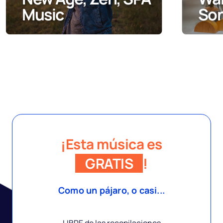
Songs
Jus
…
¡Esta música es
GRATIS
!
Como un pájaro, o casi...
LIBRE de las recopilaciones