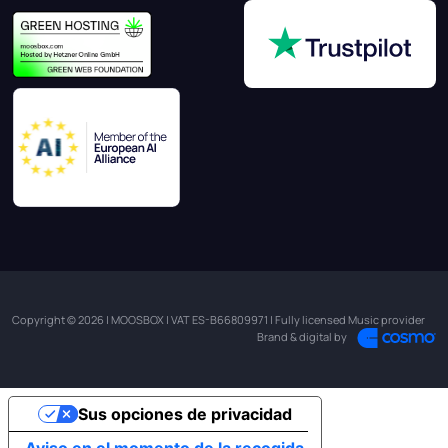
Copyright © 2026 | MOOSBOX | VAT ES-B66809971 | Fully licensed Music provider
Brand & digital by
Sus opciones de privacidad