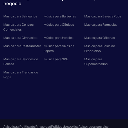
negocio
Música para Balnearios
Música para Barberías
Música para Bares y Pubs
Música para Centros
Música para Clínicas
Música para Farmacias
Comerciales
Música para Gimnasios
Música para Hoteles
Música para Oficinas
Música para Restaurantes
Música para Salas de
Música para Salas de
Espera
Exposición
Música para Salones de
Música para SPA
Música para
Belleza
Supermercados
Música para Tiendas de
Ropa
Aviso legal
Política de Privacidad
Política de cookies
Aviso redes sociales