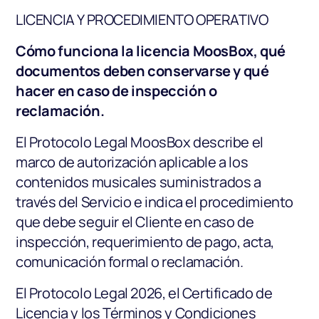
Blog
LICENCIA Y PROCEDIMIENTO OPERATIVO
Preguntas frecuentes
Cómo funciona la licencia MoosBox, qué
Podcast
documentos deben conservarse y qué
hacer en caso de inspección o
reclamación.
Iniciar prueba gratuita
El Protocolo Legal MoosBox describe el
Ai Music
marco de autorización aplicable a los
contenidos musicales suministrados a
través del Servicio e indica el procedimiento
ES
que debe seguir el Cliente en caso de
inspección, requerimiento de pago, acta,
comunicación formal o reclamación.
El Protocolo Legal 2026, el Certificado de
Licencia y los Términos y Condiciones