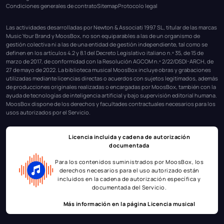
Condiciones generales de contrato
Sitemap
Protocolo legal
Las actividades desarrolladas por Newton & Associati 1997 SL, titular de las marcas
Music Your Brand y MoosBox, no son equiparables a las de un organismo de
gestión colectiva ni a las de una entidad de gestión independiente, tal como se
definen en los artículos 4.2 y 8.1 del Decreto Legislativo italiano n.º 35, de 15 de
marzo de 2017, de conformidad con la Resolución AGCOM n.º 2/22/DSDI-ARCH, de
27 de mayo de 2022. La biblioteca musical MoosBox incluye obras y grabaciones
utilizadas mediante licencias directas o acuerdos con sujetos legitimados, además
de producciones originales realizadas o encargadas por MoosBox, también con la
ayuda de tecnologías de inteligencia artificial y bajo supervisión editorial humana.
MoosBox dispone de los derechos y facultades contractuales necesarios para los
usos autorizados por el Servicio.
Licencia incluida y cadena de autorización
documentada
Para los contenidos suministrados por MoosBox, los
derechos necesarios para el uso autorizado están
incluidos en la cadena de autorización específica y
documentada del Servicio.
Más información en la página
Licencia musical