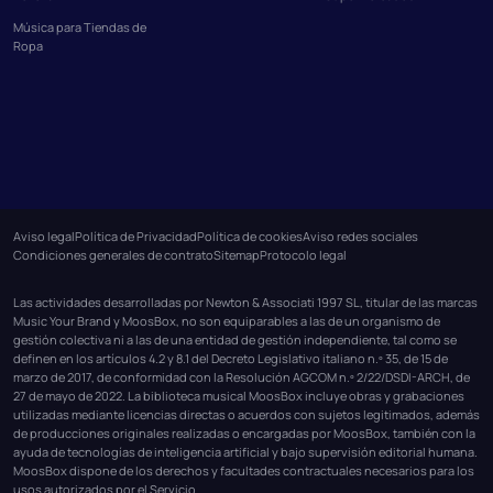
Música para Tiendas de
Ropa
Aviso legal
Política de Privacidad
Política de cookies
Aviso redes sociales
Condiciones generales de contrato
Sitemap
Protocolo legal
Las actividades desarrolladas por Newton & Associati 1997 SL, titular de las marcas
Music Your Brand y MoosBox, no son equiparables a las de un organismo de
gestión colectiva ni a las de una entidad de gestión independiente, tal como se
definen en los artículos 4.2 y 8.1 del Decreto Legislativo italiano n.º 35, de 15 de
marzo de 2017, de conformidad con la Resolución AGCOM n.º 2/22/DSDI-ARCH, de
27 de mayo de 2022. La biblioteca musical MoosBox incluye obras y grabaciones
utilizadas mediante licencias directas o acuerdos con sujetos legitimados, además
de producciones originales realizadas o encargadas por MoosBox, también con la
ayuda de tecnologías de inteligencia artificial y bajo supervisión editorial humana.
MoosBox dispone de los derechos y facultades contractuales necesarios para los
usos autorizados por el Servicio.