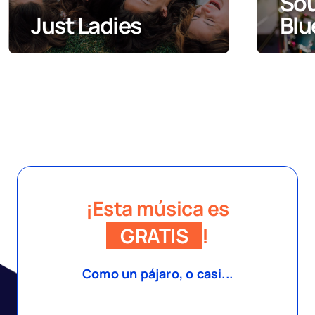
Sou
Just Ladies
Blu
¡Esta música es
GRATIS
!
Como un pájaro, o casi...