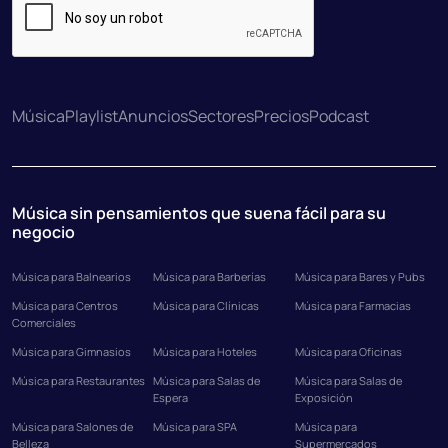
Música
Playlist
Anuncios
Sectores
Precios
Podcast
Música sin pensamientos que suena fácil para su
negocio
Música para Balnearios
Música para Barberías
Música para Bares y Pubs
Música para Centros
Música para Clínicas
Música para Farmacias
Comerciales
Música para Gimnasios
Música para Hoteles
Música para Oficinas
Música para Restaurantes
Música para Salas de
Música para Salas de
Espera
Exposición
Música para Salones de
Música para SPA
Música para
Belleza
Supermercados