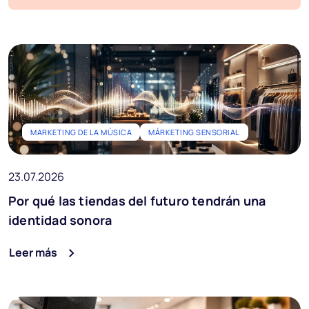
Blog
Preguntas frecuentes
Podcast
Iniciar prueba gratuita
MARKETING DE LA MÚSICA
MÁRKETING SENSORIAL
Ai Music
23.07.2026
ES
Por qué las tiendas del futuro tendrán una
identidad sonora
Leer más