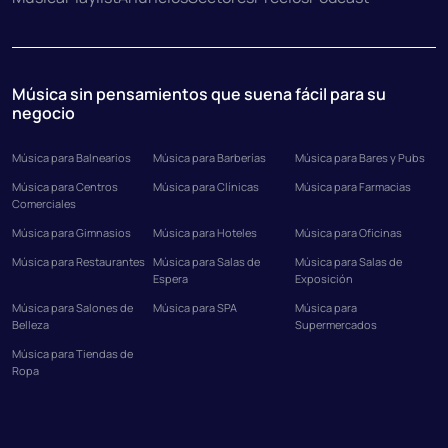
Música sin pensamientos que suena fácil para su
negocio
Música para Balnearios
Música para Barberías
Música para Bares y Pubs
Música para Centros
Música para Clínicas
Música para Farmacias
Comerciales
Música para Gimnasios
Música para Hoteles
Música para Oficinas
Música para Restaurantes
Música para Salas de
Música para Salas de
Espera
Exposición
Música para Salones de
Música para SPA
Música para
Belleza
Supermercados
Música para Tiendas de
Ropa