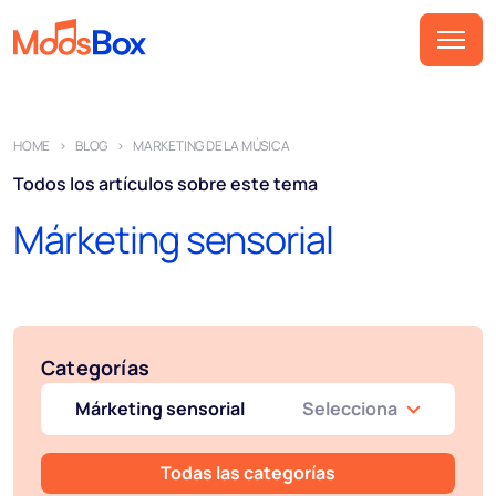
Música
HOME
BLOG
MARKETING DE LA MÚSICA
Playlist
Todos los artículos sobre este tema
Anuncios
Márketing sensorial
Sectores
Precios
Sobre nosotros
Categorías
Socios
Márketing sensorial
Selecciona
Cómo funciona
Licencia
Todas las categorías