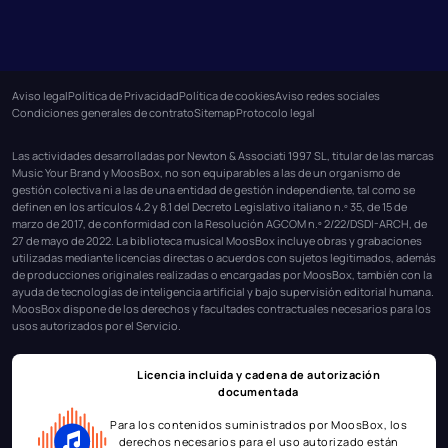
Aviso legal
Política de Privacidad
Política de cookies
Aviso redes sociales
Condiciones generales de contrato
Sitemap
Protocolo legal
Las actividades desarrolladas por Newton & Associati 1997 SL, titular de las marcas
Music Your Brand y MoosBox, no son equiparables a las de un organismo de
gestión colectiva ni a las de una entidad de gestión independiente, tal como se
definen en los artículos 4.2 y 8.1 del Decreto Legislativo italiano n.º 35, de 15 de
marzo de 2017, de conformidad con la Resolución AGCOM n.º 2/22/DSDI-ARCH, de
27 de mayo de 2022. La biblioteca musical MoosBox incluye obras y grabaciones
utilizadas mediante licencias directas o acuerdos con sujetos legitimados, además
de producciones originales realizadas o encargadas por MoosBox, también con la
ayuda de tecnologías de inteligencia artificial y bajo supervisión editorial humana.
MoosBox dispone de los derechos y facultades contractuales necesarios para los
usos autorizados por el Servicio.
Licencia incluida y cadena de autorización
documentada
Para los contenidos suministrados por MoosBox, los
derechos necesarios para el uso autorizado están