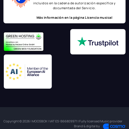
incluidos en la cadena de autorización específica y
documentada del Servicio.
Más información en la página
Licencia musical
Copyright © 2026 | MOOSBOX | VAT ES-B66809971 | Fully licensed Music provider
Brand & digital by