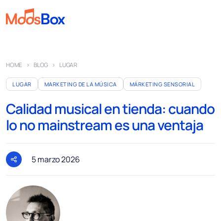
Música
HOME
BLOG
LUGAR
Playlist
LUGAR
MARKETING DE LA MÚSICA
MÁRKETING SENSORIAL
Anuncios
Calidad musical en tienda: cuando
Sectores
lo no mainstream es una ventaja
Precios
Sobre nosotros
5 marzo 2026
Socios
Cómo funciona
Licencia