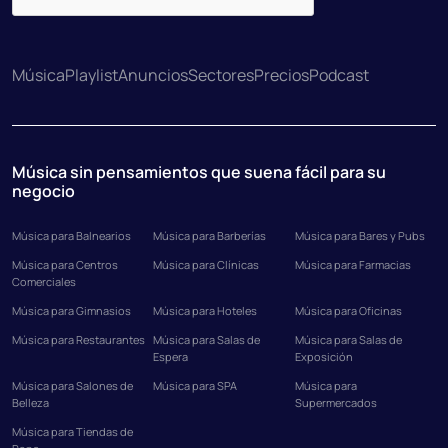
Música
Playlist
Anuncios
Sectores
Precios
Podcast
Música sin pensamientos que suena fácil para su
negocio
Música para Balnearios
Música para Barberías
Música para Bares y Pubs
Música para Centros
Música para Clínicas
Música para Farmacias
Comerciales
Música para Gimnasios
Música para Hoteles
Música para Oficinas
Música para Restaurantes
Música para Salas de
Música para Salas de
Espera
Exposición
Música para Salones de
Música para SPA
Música para
Belleza
Supermercados
Música para Tiendas de