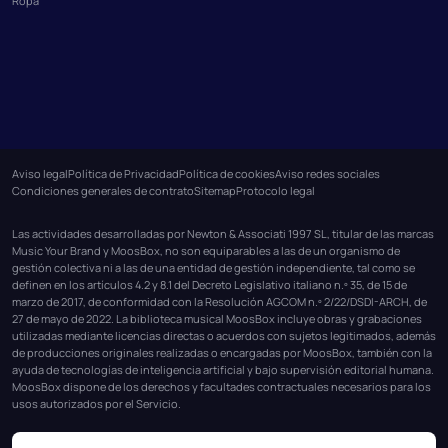
Ropa
Aviso legal
Política de Privacidad
Política de cookies
Aviso redes sociales
Condiciones generales de contrato
Sitemap
Protocolo legal
Las actividades desarrolladas por Newton & Associati 1997 SL, titular de las marcas
Music Your Brand y MoosBox, no son equiparables a las de un organismo de
gestión colectiva ni a las de una entidad de gestión independiente, tal como se
definen en los artículos 4.2 y 8.1 del Decreto Legislativo italiano n.º 35, de 15 de
marzo de 2017, de conformidad con la Resolución AGCOM n.º 2/22/DSDI-ARCH, de
27 de mayo de 2022. La biblioteca musical MoosBox incluye obras y grabaciones
utilizadas mediante licencias directas o acuerdos con sujetos legitimados, además
de producciones originales realizadas o encargadas por MoosBox, también con la
ayuda de tecnologías de inteligencia artificial y bajo supervisión editorial humana.
MoosBox dispone de los derechos y facultades contractuales necesarios para los
usos autorizados por el Servicio.