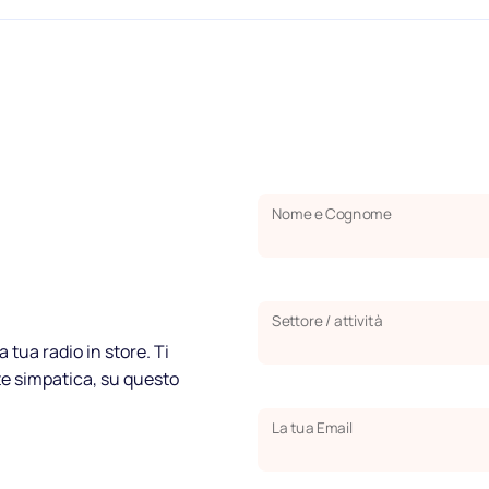
Chi siamo
Partner
Nome e Cognome
Come funziona
Licenza
Settore / attività
a tua radio in store. Ti
Blog
te simpatica, su questo
FAQ
La tua Email
Podcast