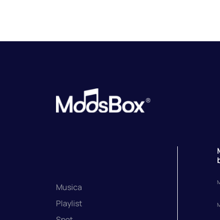
M
Musica
Playlist
M
Spot