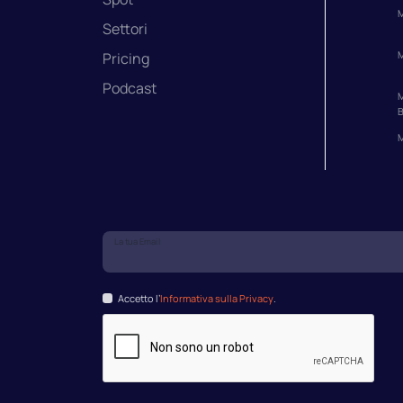
M
Settori
M
Pricing
Podcast
M
B
M
La tua Email
Accetto l’
Informativa sulla Privacy
.