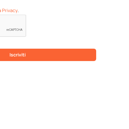
a Privacy
.
Inizia prova
gratuita
Iscriviti