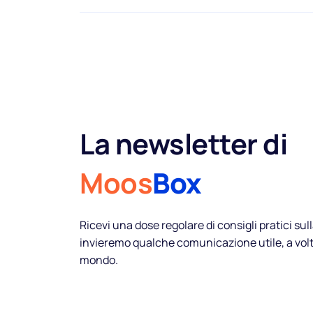
Musica
La newsletter di
Playlist
Moos
Box
Ricevi una dose regolare di consigli pratici sull
Spot
invieremo qualche comunicazione utile, a vol
mondo.