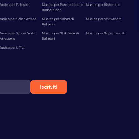
usica per Palestre
Musica per Parrucchiere e
Musica per Ristoranti
Barber Shop
usica per Sale d'Attesa
Musica per Saloni di
Musica per Showroom
Bellezza
usica per Spa e Centri
Musica per Stabilimenti
Musica per Supermercati
enessere
Balneari
usica per Uffici
Iscriviti