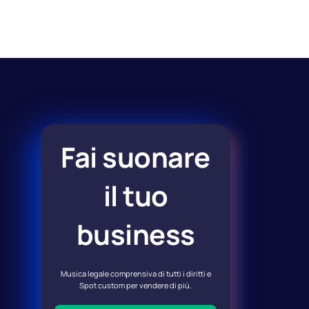
Fai suonare
il tuo
business
Musica legale comprensiva di tutti i diritti e
Spot custom per vendere di più.