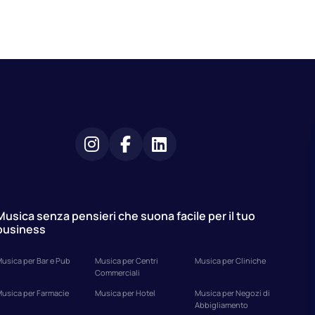
Musica senza pensieri che suona facile per il tuo
business
usica per Bar e Pub
Musica per Centri
Musica per Cliniche
Commerciali
usica per Farmacie
Musica per Hotel
Musica per Negozi di
Abbigliamento