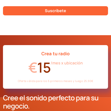
Suscríbete
Crea tu radio
€
15
/mes x ubicación
Oferta válida para los 6 primeros meses y luego 25,90€
Cree el sonido perfecto para su
negocio.