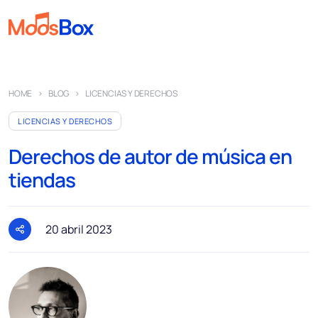
Música
HOME
BLOG
LICENCIAS Y DERECHOS
Playlist
LICENCIAS Y DERECHOS
Anuncios
Derechos de autor de música en
Sectores
tiendas
Precios
Sobre nosotros
20 abril 2023
Socios
Cómo funciona
Licencia