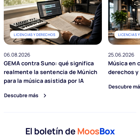
LICENCIAS Y DERECHOS
LICENCIAS 
06.08.2026
25.06.2026
GEMA contra Suno: qué significa
Música en c
realmente la sentencia de Múnich
derechos y 
para la música asistida por IA
Descubre má
Descubre más
El boletín de
Moos
Box