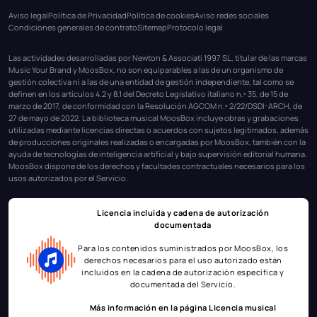
Aviso legal
Política de Privacidad
Política de cookies
Aviso redes sociales
Condiciones generales de contrato
Sitemap
Protocolo legal
Las actividades desarrolladas por Newton & Associati 1997 SL, titular de las marcas
Music Your Brand y MoosBox, no son equiparables a las de un organismo de
gestión colectiva ni a las de una entidad de gestión independiente, tal como se
definen en los artículos 4.2 y 8.1 del Decreto Legislativo italiano n.º 35, de 15 de
marzo de 2017, de conformidad con la Resolución AGCOM n.º 2/22/DSDI-ARCH, de
27 de mayo de 2022. La biblioteca musical MoosBox incluye obras y grabaciones
utilizadas mediante licencias directas o acuerdos con sujetos legitimados, además
de producciones originales realizadas o encargadas por MoosBox, también con la
ayuda de tecnologías de inteligencia artificial y bajo supervisión editorial humana.
MoosBox dispone de los derechos y facultades contractuales necesarios para los
usos autorizados por el Servicio.
Licencia incluida y cadena de autorización
documentada
Para los contenidos suministrados por MoosBox, los
derechos necesarios para el uso autorizado están
incluidos en la cadena de autorización específica y
documentada del Servicio.
Más información en la página
Licencia musical