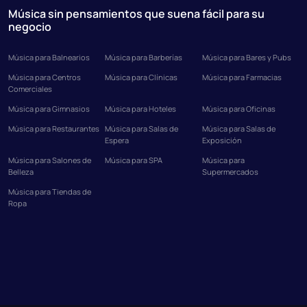
Música sin pensamientos que suena fácil para su
negocio
Música para Balnearios
Música para Barberías
Música para Bares y Pubs
Música para Centros
Música para Clínicas
Música para Farmacias
Comerciales
Música para Gimnasios
Música para Hoteles
Música para Oficinas
Música para Restaurantes
Música para Salas de
Música para Salas de
Espera
Exposición
Música para Salones de
Música para SPA
Música para
Belleza
Supermercados
Música para Tiendas de
Ropa