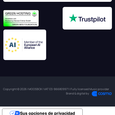
Copyright © 2026 | MOOSBOX | VAT ES-B66809971 | Fully licensed Music provider
Brand & digital by
Sus opciones de privacidad