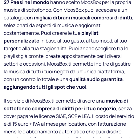
27 Paesi nel mondo
hanno scelto MoosBox per la propria
musica di sottofondo. Con MoosBox puoi accedere a un
catalogo con
migliaia di brani musicali compresi di diritti
,
selezionati da esperti di musica e aggiornati
costantemente. Puoi creare le tue
playlist
personalizzate
in base al tuo gusto, al tuo mood, al tuo
target e alla tua stagionalità. Puoi anche scegliere tra le
playlist già pronte, create appositamente per i diversi
settori e occasioni. MoosBox ti permette inoltre di gestire
la musica di tutti i tuoi negozi da un’unica piattaforma,
con un controllo totale e una
qualità audio garantita
,
aggiungendo tutti gli spot che vuoi
.
Il servizio di MoosBox ti permette di avere una
musica di
sottofondo compresa di diritti per il tuo negozio
, senza
dover pagare le licenze SIAE, SCF e LEA. Il costo del servizio
è di 15 euro + IVA al mese per location, con fatturazione
mensile e abbonamento automatico che puoi disdire