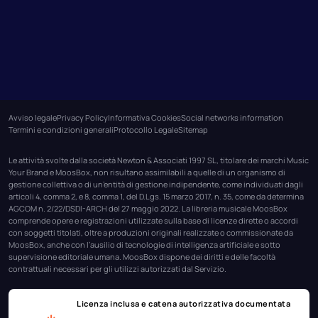
Avviso legale
Privacy Policy
Informativa Cookies
Social networks information
Termini e condizioni generali
Protocollo Legale
Sitemap
Le attività svolte dalla società Newton & Associati 1997 SL, titolare dei marchi Music
Your Brand e MoosBox, non risultano assimilabili a quelle di un organismo di
gestione collettiva o di un’entità di gestione indipendente, come individuati dagli
articoli 4, comma 2, e 8, comma 1, del D.Lgs. 15 marzo 2017, n. 35, come da determina
AGCOM n. 2/22/DSDI-ARCH del 27 maggio 2022. La libreria musicale MoosBox
comprende opere e registrazioni utilizzate sulla base di licenze dirette o accordi
con soggetti titolati, oltre a produzioni originali realizzate o commissionate da
MoosBox, anche con l’ausilio di tecnologie di intelligenza artificiale e sotto
supervisione editoriale umana. MoosBox dispone dei diritti e delle facoltà
contrattuali necessari per gli utilizzi autorizzati dal Servizio.
Licenza inclusa e catena autorizzativa documentata