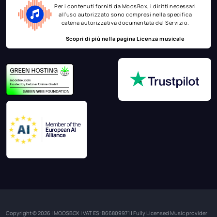
Per i contenuti forniti da MoosBox, i diritti necessari
all’uso autorizzato sono compresi nella specifica
catena autorizzativa documentata del Servizio.
Scopri di più nella pagina
Licenza musicale
Copyright © 2026 | MOOSBOX | VAT ES-B66809971 | Fully Licensed Music provider