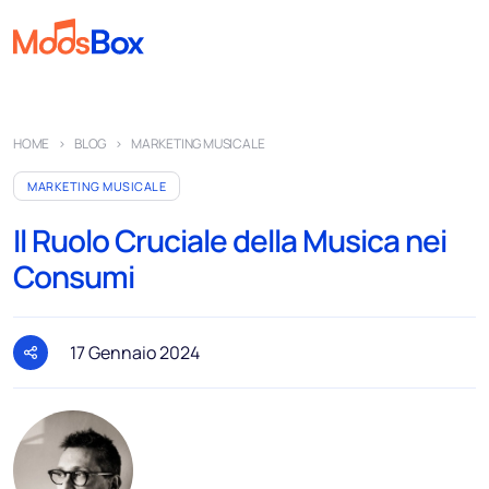
Musica
HOME
BLOG
MARKETING MUSICALE
Playlist
MARKETING MUSICALE
Spot
Il Ruolo Cruciale della Musica nei
Settori
Consumi
Pricing
Chi siamo
17 Gennaio 2024
Partner
Come funziona
Licenza