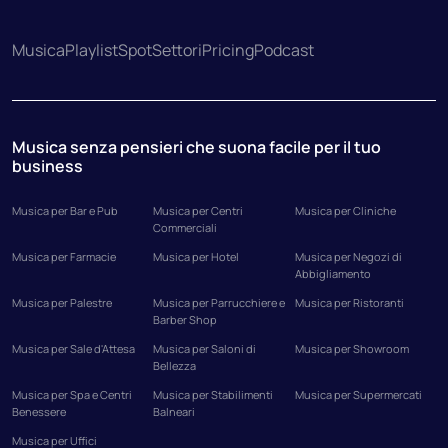
Musica
Playlist
Spot
Settori
Pricing
Podcast
Musica senza pensieri che suona facile per il tuo
business
Musica per Bar e Pub
Musica per Centri
Musica per Cliniche
Commerciali
Musica per Farmacie
Musica per Hotel
Musica per Negozi di
Abbigliamento
Musica per Palestre
Musica per Parrucchiere e
Musica per Ristoranti
Barber Shop
Musica per Sale d'Attesa
Musica per Saloni di
Musica per Showroom
Bellezza
Musica per Spa e Centri
Musica per Stabilimenti
Musica per Supermercati
Benessere
Balneari
Musica per Uffici