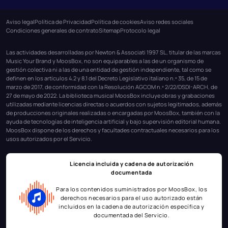
Aviso legal
Política de Privacidad
Política de cookies
Aviso redes sociales
Condiciones generales de contrato
Sitemap
Protocolo legal
Las actividades desarrolladas por Newton & Associati 1997 SL, titular de las marcas
Music Your Brand y MoosBox, no son equiparables a las de un organismo de
gestión colectiva ni a las de una entidad de gestión independiente, tal como se
definen en los artículos 4.2 y 8.1 del Decreto Legislativo italiano n.º 35, de 15 de
marzo de 2017, de conformidad con la Resolución AGCOM n.º 2/22/DSDI-ARCH, de
27 de mayo de 2022. La biblioteca musical MoosBox incluye obras y grabaciones
utilizadas mediante licencias directas o acuerdos con sujetos legitimados, además
de producciones originales realizadas o encargadas por MoosBox, también con la
ayuda de tecnologías de inteligencia artificial y bajo supervisión editorial humana.
MoosBox dispone de los derechos y facultades contractuales necesarios para los
usos autorizados por el Servicio.
Licencia incluida y cadena de autorización
documentada
Para los contenidos suministrados por MoosBox, los
derechos necesarios para el uso autorizado están
incluidos en la cadena de autorización específica y
documentada del Servicio.