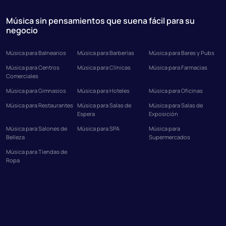
Música sin pensamientos que suena fácil para su
negocio
Música para Balnearios
Música para Barberías
Música para Bares y Pubs
Música para Centros
Música para Clínicas
Música para Farmacias
Comerciales
Música para Gimnasios
Música para Hoteles
Música para Oficinas
Música para Restaurantes
Música para Salas de
Música para Salas de
Espera
Exposición
Música para Salones de
Música para SPA
Música para
Belleza
Supermercados
Música para Tiendas de
Ropa