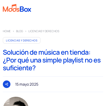
Música
HOME
BLOG
LICENCIAS Y DERECHOS
Playlist
LICENCIAS Y DERECHOS
Anuncios
Solución de música en tienda:
Sectores
¿Por qué una simple playlist no es
Precios
suficiente?
Sobre nosotros
Socios
15 mayo 2025
Cómo funciona
Licencia