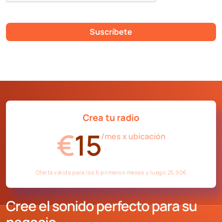
Suscríbete
Crea tu radio
€
15
/mes x ubicación
Oferta válida para los 6 primeros meses y luego 25,90€
Cree el sonido perfecto para su