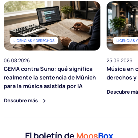
LICENCIAS Y DERECHOS
LICENCIAS 
06.08.2026
25.06.2026
GEMA contra Suno: qué significa
Música en c
realmente la sentencia de Múnich
derechos y 
para la música asistida por IA
Descubre má
Descubre más
El boletín de
Moos
Box