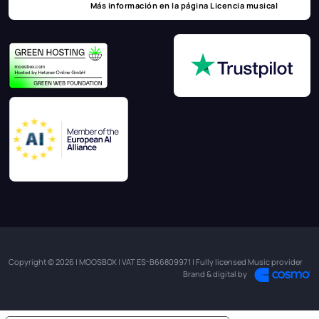
Más información en la página
Licencia musical
Copyright © 2026 | MOOSBOX | VAT ES-B66809971 | Fully licensed Music provider
Brand & digital by