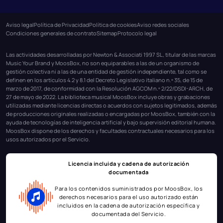
Aviso legal
Política de Privacidad
Política de cookies
Aviso redes sociales
Condiciones generales de contrato
Sitemap
Protocolo legal
Las actividades desarrolladas por Newton & Associati 1997 SL, titular de las marcas
Music Your Brand y MoosBox, no son equiparables a las de un organismo de
gestión colectiva ni a las de una entidad de gestión independiente, tal como se
definen en los artículos 4.2 y 8.1 del Decreto Legislativo italiano n.º 35, de 15 de
marzo de 2017, de conformidad con la Resolución AGCOM n.º 2/22/DSDI-ARCH, de
27 de mayo de 2022. La biblioteca musical MoosBox incluye obras y grabaciones
utilizadas mediante licencias directas o acuerdos con sujetos legitimados, además
de producciones originales realizadas o encargadas por MoosBox, también con la
ayuda de tecnologías de inteligencia artificial y bajo supervisión editorial humana.
MoosBox dispone de los derechos y facultades contractuales necesarios para los
usos autorizados por el Servicio.
Licencia incluida y cadena de autorización
documentada
Para los contenidos suministrados por MoosBox, los
derechos necesarios para el uso autorizado están
incluidos en la cadena de autorización específica y
documentada del Servicio.