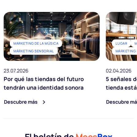
MARKETING DE LA MÚSICA
LUGAR
M
MÁRKETING SENSORIAL
MÁRKETING 
23.07.2026
02.04.2026
Por qué las tiendas del futuro
5 señales d
tendrán una identidad sonora
tienda est
Descubre más
Descubre má
El boletín de
Moos
Box