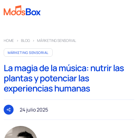
Música
HOME
BLOG
MÁRKETING SENSORIAL
Playlist
MÁRKETING SENSORIAL
Anuncios
La magia de la música: nutrir las
Sectores
plantas y potenciar las
Precios
experiencias humanas
Sobre nosotros
Socios
24 julio 2025
Cómo funciona
Licencia