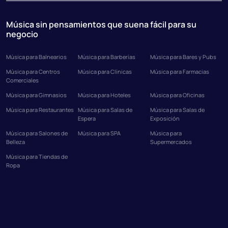
Música sin pensamientos que suena fácil para su
negocio
Música para Balnearios
Música para Barberías
Música para Bares y Pubs
Música para Centros
Música para Clínicas
Música para Farmacias
Comerciales
Música para Gimnasios
Música para Hoteles
Música para Oficinas
Música para Restaurantes
Música para Salas de
Música para Salas de
Espera
Exposición
Música para Salones de
Música para SPA
Música para
Belleza
Supermercados
Música para Tiendas de
Ropa