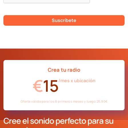
Suscríbete
Crea tu radio
€
15
/mes x ubicación
Oferta válida para los 6 primeros meses y luego 25,90€
Cree el sonido perfecto para su