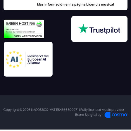
Más información en la página
Licencia musical
Copyright © 2026 | MOOSBOX | VAT ES-B66809971 | Fully licensed Music provider
Brand & digital by