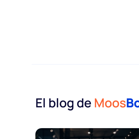
El blog de
Moos
B