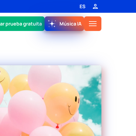
ES
iar prueba gratuita
Música IA