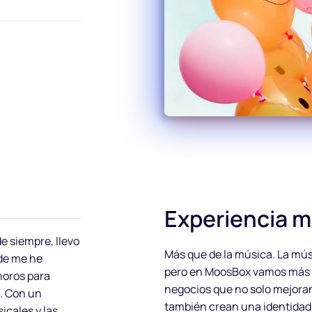
Experiencia m
e siempre, llevo
Más que de la música. La músi
nde me he
pero en MoosBox vamos más a
noros para
negocios que no solo mejoran 
e. Con un
también crean una identidad 
cales y las