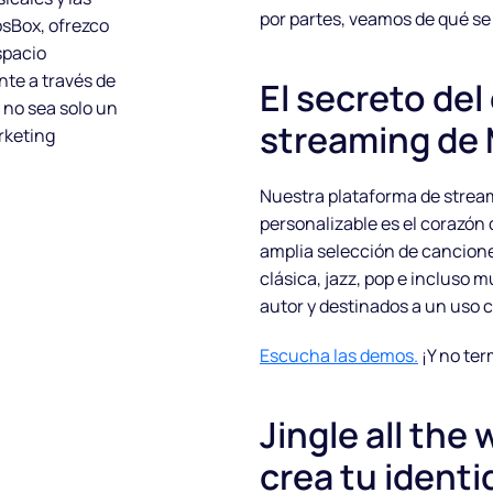
por partes, veamos de qué se 
osBox, ofrezco
spacio
nte a través de
El secreto del
 no sea solo un
streaming de
rketing
Nuestra plataforma de strea
personalizable es el corazón
amplia selección de cancion
clásica, jazz, pop e incluso 
autor y destinados a un uso 
Escucha las demos.
¡Y no ter
Jingle all the
crea tu ident