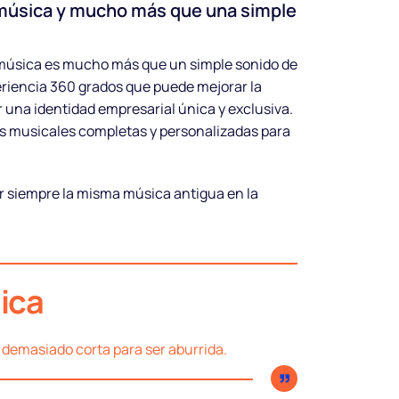
negocio
úsica y mucho más que una simple
Música legal con todos los
música es mucho más que un simple sonido de
derechos y anuncios
riencia 360 grados que puede mejorar la
personalizados para vender más.
 una identidad empresarial única y exclusiva.
s musicales completas y personalizadas para
Iniciar prueba
gratuita
r siempre la misma música antigua en la
ica
es demasiado corta para ser aburrida.