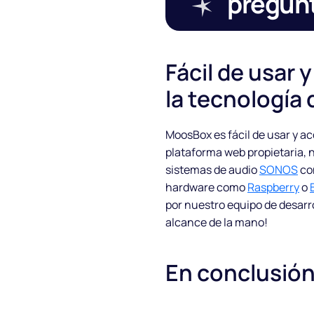
pregun
Fácil de usar 
la tecnología
MoosBox es fácil de usar y a
plataforma web propietaria, n
sistemas de audio
SONOS
con
hardware como
Raspberry
o
Sobre nosotros
por nuestro equipo de desarr
alcance de la mano!
Socios
En conclusió
Cómo funciona
Licencia