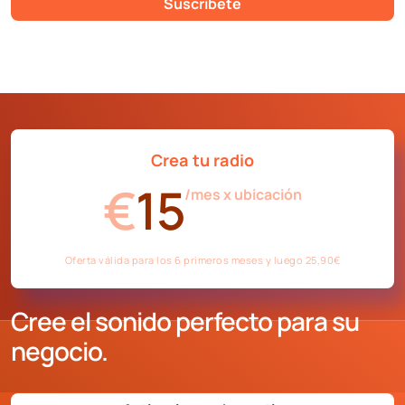
Suscríbete
Crea tu radio
€
15
/mes x ubicación
Oferta válida para los 6 primeros meses y luego 25,90€
Cree el sonido perfecto para su
negocio.