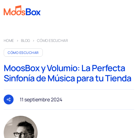
Música
HOME
BLOG
CÓMO ESCUCHAR
Playlist
CÓMO ESCUCHAR
Anuncios
MoosBox y Volumio: La Perfecta
Sectores
Sinfonía de Música para tu Tienda
Precios
Sobre nosotros
11 septiembre 2024
Socios
Cómo funciona
Licencia