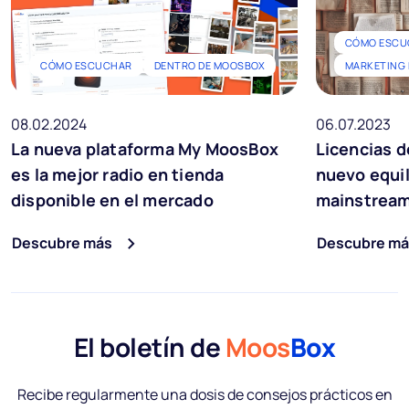
CÓMO ESCU
CÓMO ESCUCHAR
DENTRO DE MOOSBOX
MARKETING 
08.02.2024
06.07.2023
La nueva plataforma My MoosBox
Licencias d
es la mejor radio en tienda
nuevo equil
disponible en el mercado
mainstream 
Descubre más
Descubre má
El boletín de
Moos
Box
Recibe regularmente una dosis de consejos prácticos en