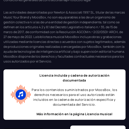
Las actividades desarrolladas por Newton & Associati 1997 SL, titular de las marcas
Music Your Brand y MoosBox, no son equiparables a las de un organismo de
gestión colectiva ni a las de una entidad de gestión independiente, tal como se
definen en los artículos 4.2 y 8.1 del Decreto Legislativo italiano n.º 35, de 15 de
marzo de 2017, de conformidad con la Resolución AGCOM n.º 2/22/DSDI-ARCH, de
27 de mayo de 2022. La biblioteca musical MoosBox incluye obras y grabaciones
utilizadas mediante licencias directas o acuerdos con sujetos legitimados, además
de producciones originales realizadas o encargadas por MoosBox, también con la
ayuda de tecnologías de inteligencia artificial y bajo supervisión editorial humana.
MoosBox dispone de los derechos y facultades contractuales necesarios para los
usos autorizados por el Servicio.
Licencia incluida y cadena de autorización
documentada
Para los contenidos suministrados por MoosBox, los
derechos necesarios para el uso autorizado están
incluidos en la cadena de autorización específica y
documentada del Servicio.
Más información en la página
Licencia musical