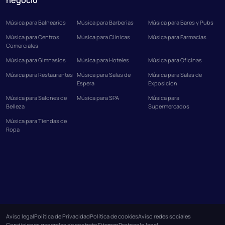
Música para Balnearios
Música para Barberías
Música para Bares y Pubs
Música para Centros
Música para Clínicas
Música para Farmacias
Comerciales
Música para Gimnasios
Música para Hoteles
Música para Oficinas
Música para Restaurantes
Música para Salas de
Música para Salas de
Espera
Exposición
Música para Salones de
Música para SPA
Música para
Belleza
Supermercados
Música para Tiendas de
Ropa
Aviso legal
Política de Privacidad
Política de cookies
Aviso redes sociales
Condiciones generales de contrato
Sitemap
Protocolo legal