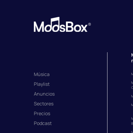
Música
M
M
Playlist
C
Anuncios
M
Sectores
M
Precios
M
Podcast
B
M