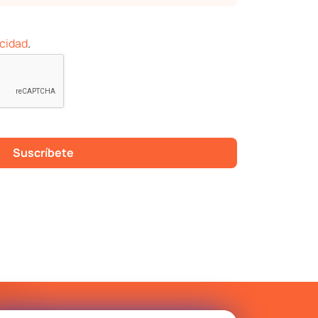
negocio
acidad
.
Música legal con todos los
derechos y anuncios
personalizados para vender más.
Iniciar prueba
gratuita
Suscríbete