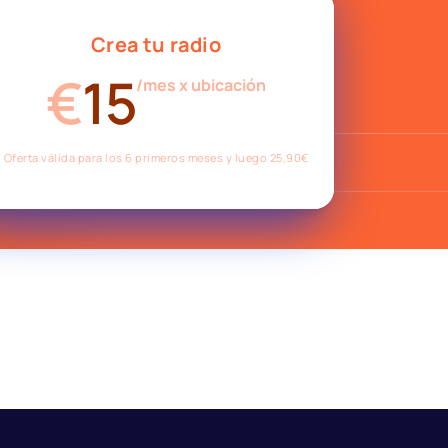
Crea tu radio
€
15
/mes x ubicación
Oferta válida para los 6 primeros meses y luego 25,90€