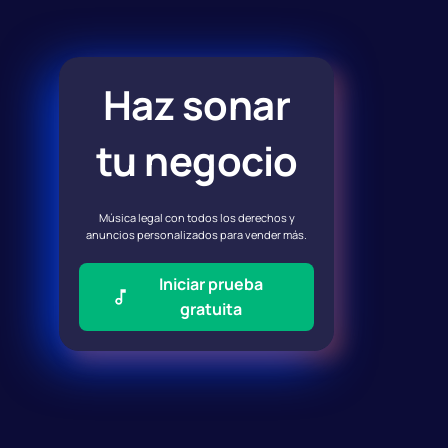
Haz sonar
tu negocio
Música legal con todos los derechos y
anuncios personalizados para vender más.
Iniciar prueba
gratuita