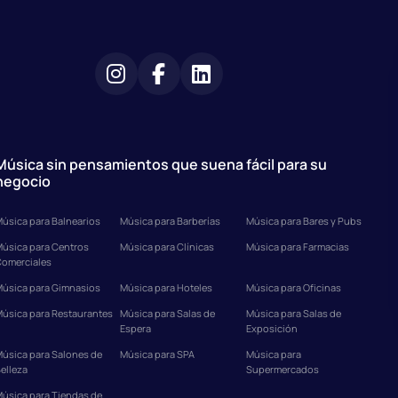
Música sin pensamientos que suena fácil para su
negocio
úsica para Balnearios
Música para Barberías
Música para Bares y Pubs
úsica para Centros
Música para Clínicas
Música para Farmacias
omerciales
úsica para Gimnasios
Música para Hoteles
Música para Oficinas
úsica para Restaurantes
Música para Salas de
Música para Salas de
Espera
Exposición
úsica para Salones de
Música para SPA
Música para
elleza
Supermercados
úsica para Tiendas de