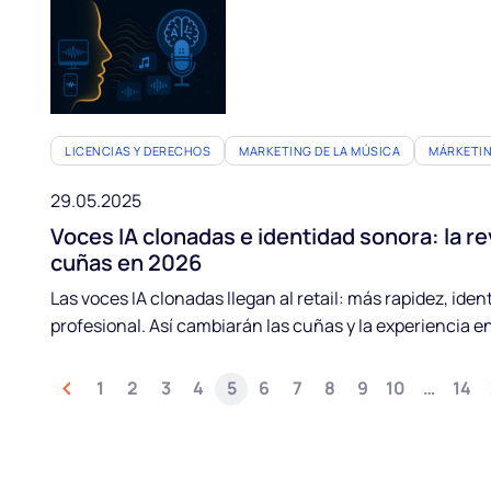
LICENCIAS Y DERECHOS
MARKETING DE LA MÚSICA
MÁRKETIN
29.05.2025
Voces IA clonadas e identidad sonora: la r
cuñas en 2026
Las voces IA clonadas llegan al retail: más rapidez, ide
profesional. Así cambiarán las cuñas y la experiencia e
1
2
3
4
5
6
7
8
9
10
…
14