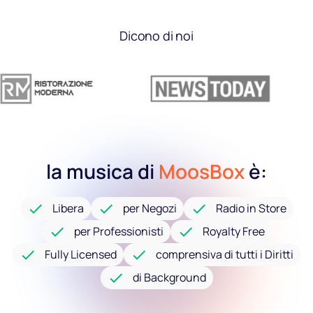
Dicono di noi
la musica di
MoosBox
è:
Libera
per Negozi
Radio in Store
per Professionisti
Royalty Free
Fully Licensed
comprensiva di tutti i Diritti
di Background