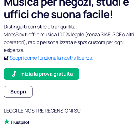
Musica per negozi, studi e
uffici che suona facile!
Distinguiti con stile e tranquillità.
MoosBox ti offre
musica 100% legale
(senza SIAE, SCF o altri
operatori),
radio personalizzata
e
spot custom
per ogni
esigenza.
🔐
Scopri come funziona la nostra licenza.
Inizia la prova gratuita
Scopri
LEGGI LE NOSTRE RECENSIONI SU